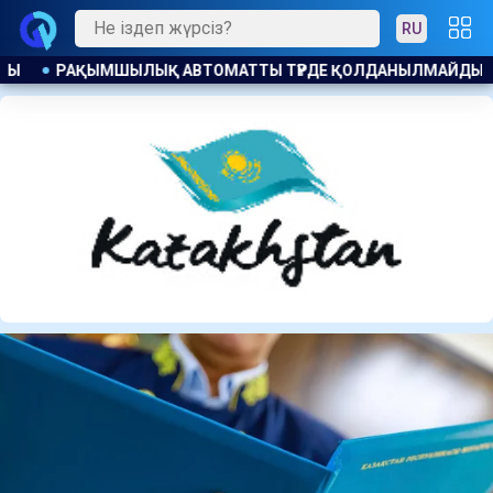
RU
ЫЛМАЙДЫ: ҚАНША ҚАЗАҚСТАНДЫҚ БОСТАНДЫҚҚА ШЫҚТЫ