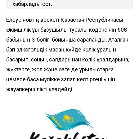
хабарлады сот.
Елеусіновтің әрекеті Қазақстан Республикасы
Әкімшілік құқық бұзушылық туралы кодексінің 608-
бабының 3-бөлігі бойынша сараланды. Аталған
бап алкогольдік масаң күйде көлік құралын
басқарып, соның салдарынан көлік құралдарына,
жүктерге, жол және өзге де құрылыстарға
немесе басқа мүлікке залал келтіргені үшін
жауапкершілікті көздейді.