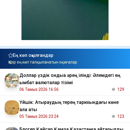
Ең көп оқылғандар
Қазір ең көп талқыланатын оқиғалар
Доллар үздік ондыққа әрең ілінді: Әлемдегі ең
қымбат валюталар тізімі
06 Тамыз 2026 16:56
129
Үйшік: Атыраудың терең тарихындағы көне
қала аты
05 Тамыз 2026 23:24
123
Блогер Қайсар Қамза Қазақстанға қайтарылды