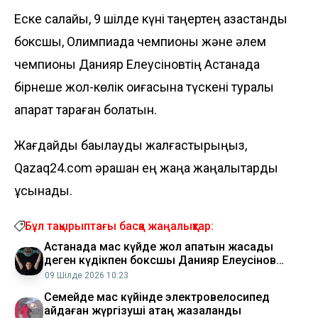
Еске салайық, 9 шілде күні таңертең қазақстандық
боксшы, Олимпиада чемпионы және әлем
чемпионы Данияр Елеусіновтің Астанада
бірнеше жол-көлік оқиғасына түскені туралы
ақпарат тараған болатын.
Жағдайды бақылауды жалғастырыңыз,
Qazaq24.com әрқашан ең жаңа жаңалықтарды
ұсынады.
Бұл тақырыптағы басқа жаңалықтар:
Астанада мас күйде жол апатын жасады
деген күдікпен боксшы Данияр Елеусінов
тексеріліп жатыр
09 Шілде 2026 10:23
Семейде мас күйінде электровелосипед
айдаған жүргізуші қатаң жазаланды