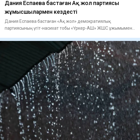
Дания Еспаева бастаған Ақ жол партиясы
жұмысшылармен кездесті
Дания Еспаева бастаған «Ақ жол» демократиялық
партиясының үгіт-насихат тобы «Үркер-АШ» ЖШС ұжымымен
кездесті, - деп ха