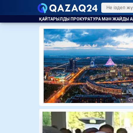
ДЫ ПРОКУРАТУРА МӘН ЖАЙДЫ АШТЫ
ҰЛТССО АҚ ҒА МОНОП