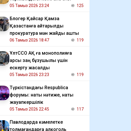
05 Тамыз 2026 23:24
125
Блогер Қайсар Қамза
Қазақстанға қайтарылды
прокуратура мән жайды ашты
06 Тамыз 2026 18:47
119
ҰлтССО АҚ ға монополияға
қарсы заң бұзушылық үшін
ескерту жасалды
05 Тамыз 2026 23:23
119
Түркістандағы Respublica
форумы: нақты нәтиже, нақты
жауапкершілік
05 Тамыз 2026 22:45
117
Павлодарда кәмелетке
толмағандарға алкоголь