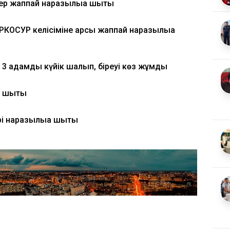
р жаппай наразылыққа шықты
КОСУР келісіміне қарсы жаппай наразылыққа
3 адамды күйік шалып, біреуі көз жұмды
а шықты
і наразылыққа шықты