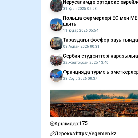
Иерусалимде ортодокс еврейле
31 Қазан 2025 02:53
Польша фермерлері ЕО мен МЕР
шықты
11 Қаңтар 2026 05:54
Тараздағы фосфор зауытында 
03 Ақпан 2026 00:31
Сербия студенттері наразылыққ
22 Желтоқсан 2025 13:40
Францияда түрме қызметкерлер
28 Сәуір 2026 00:37
175
Көрілімдер:
Дереккөз:
https://egemen.kz