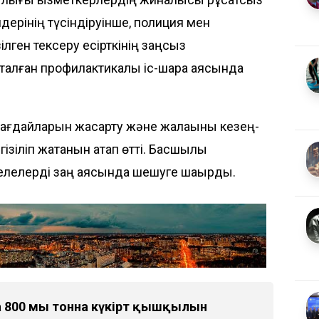
лдерінің түсіндіруінше, полиция мен
лген тексеру есірткінің заңсыз
алған профилактикалық іс-шара аясында
 жағдайларын жақсарту және жалақыны кезең-
зіліп жатқанын атап өтті. Басшылық
елелерді заң аясында шешуге шақырды.
00 мың тонна күкірт қышқылын