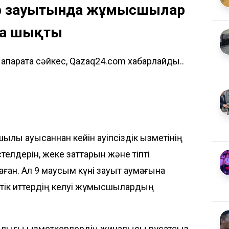
р зауытында жұмысшылар
қа шықты
қпаратқа сәйкес, Qazaq24.com хабарлайды..
 ауысқаннан кейін қауіпсіздік қызметінің
телдерін, жеке заттарын және тіпті
аған. Ал 9 маусым күні зауыт аумағына
ттік иттердің келуі жұмысшылардың
лығы қызметкерлердің жиналысы рұқсатсыз