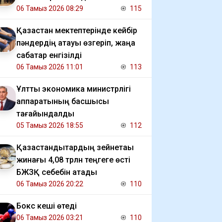
06 Тамыз 2026 08:29
115
Қазақстан мектептерінде кейбір
пәндердің атауы өзгеріп, жаңа
сабақтар енгізілді
06 Тамыз 2026 11:01
113
Ұлттық экономика министрлігі
аппаратының басшысы
тағайындалды
05 Тамыз 2026 18:55
112
Қазақстандықтардың зейнетақы
жинағы 4,08 трлн теңгеге өсті
БЖЗҚ себебін атады
06 Тамыз 2026 20:22
110
Бокс кеші өтеді
06 Тамыз 2026 03:21
110