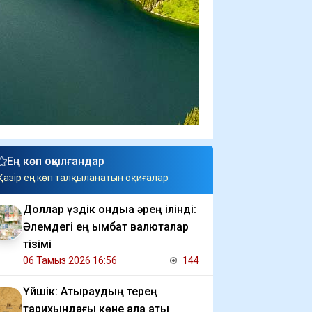
Ең көп оқылғандар
Қазір ең көп талқыланатын оқиғалар
Доллар үздік ондыққа әрең ілінді:
Әлемдегі ең қымбат валюталар
тізімі
06 Тамыз 2026 16:56
144
Үйшік: Атыраудың терең
тарихындағы көне қала аты