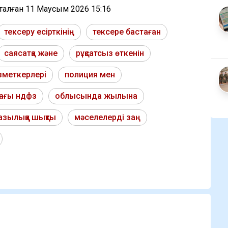
тталған
11 Маусым 2026 15:16
тексеру есірткінің
тексере бастаған
саясатқа және
рұқсатсыз өткенін
зметкерлері
полиция мен
ағы ндфз
облысында жылына
азылыққа шықты
мәселелерді заң