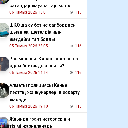
сатқандар жауапқа тартылды
06 Тамыз 2026 15:01
117
ШҚО да су бетіне сапбордпен
шыққан екі шетелдік қиын
жағдайға тап болды
05 Тамыз 2026 23:05
116
Рақымшылық: Қазақстанда қанша
адам бостандыққа шықты?
05 Тамыз 2026 14:14
116
Алматы полициясы Канье
Уэсттің жанкүйерлерінt ескерту
жасады
06 Тамыз 2026 19:10
115
Жақында грант иегерлерінің
тізімі жарияланады