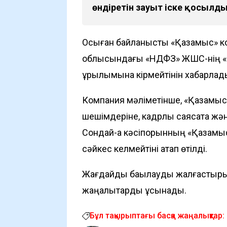
өндіретін зауыт іске қосылд
Осыған байланысты «Қазақмыс» ко
облысындағы «НДФЗ» ЖШС-нің «
құрылымына кірмейтінін хабарлад
Компания мәліметінше, «Қазақмыс»
шешімдеріне, кадрлық саясатқа жән
Сондай-ақ кәсіпорынның «Қазақмыс
сәйкес келмейтіні атап өтілді.
Жағдайды бақылауды жалғастырың
жаңалықтарды ұсынады.
Бұл тақырыптағы басқа жаңалықтар: