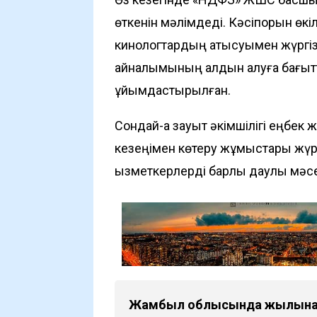
өткенін мәлімдеді. Кәсіпорын өкі
кинологтардың қатысуымен жүргізі
айналымының алдын алуға бағытт
ұйымдастырылған.
Сондай-ақ зауыт әкімшілігі еңбек
кезеңімен көтеру жұмыстары жүргі
қызметкерлерді барлық даулы мәс
Жамбыл облысында жылына 8