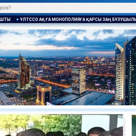
ОЛИЯҒА ҚАРСЫ ЗАҢ БҰЗУШЫЛЫҚ ҮШІН ЕСКЕРТУ ЖАСАЛДЫ