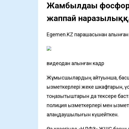
Жамбылдағы фосфо
жаппай наразылық
Egemen.KZ парақшасынан алынған а
видеодан алынған кадр
Жұмысшылардың айтуынша, басшылық
қызметкерлері жеке шкафтарын, үс
тоңазытқыштарын да тексере баст
полиция қызметкерлері мен қызме
алаңдаушылығын күшейткен.
Өз кезегінде «НДФЗ» ЖШС басшы