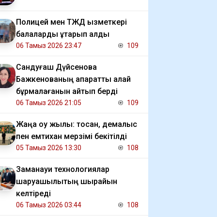
Полицей мен ТЖД қызметкері
балаларды құтқарып қалды
06 Тамыз 2026 23:47
109
Сандуғаш Дүйсенова
Бажкенованың ақпаратты қалай
бұрмалағанын айтып берді
06 Тамыз 2026 21:05
109
Жаңа оқу жылы: тоқсан, демалыс
пен емтихан мерзімі бекітілді
05 Тамыз 2026 13:30
108
Заманауи технологиялар
шаруашылықтың шырайын
келтіреді
06 Тамыз 2026 03:44
108