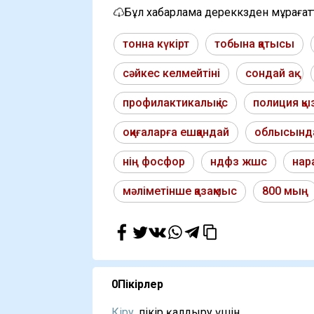
Бұл хабарлама дереккөзден мұраға
тонна күкірт
тобына қатысы
сәйкес келмейтіні
сондай ақ
профилактикалық іс
полиция қы
оқиғаларға ешқандай
облысынд
нің фосфор
ндфз жшс
нар
мәліметінше қазақмыс
800 мың
0
Пікірлер
Кіру,
пікір қалдыру үшін...