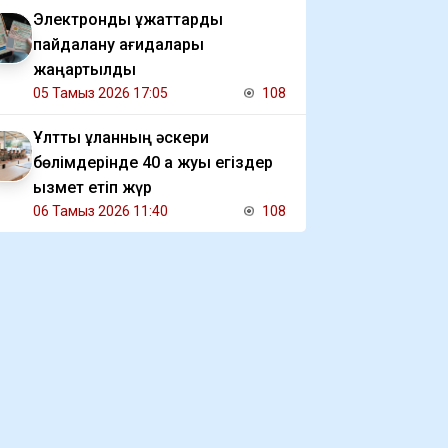
Электрондық құжаттарды
пайдалану қағидалары
жаңартылды
05 Тамыз 2026 17:05
108
Ұлттық ұланның әскери
бөлімдерінде 40 қа жуық егіздер
қызмет етіп жүр
06 Тамыз 2026 11:40
108