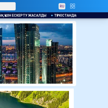
RU
ТҮРКІСТАНДАҒЫ RESPUBLICA ФОРУМЫ: НАҚТЫ НӘТИЖЕ, НАҚТ