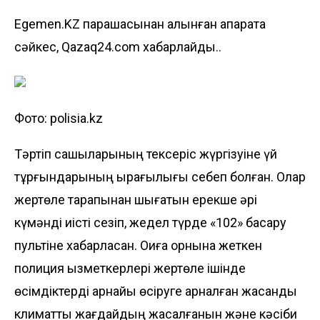
Egemen.KZ парақшасынан алынған ақпаратқа
сәйкес, Qazaq24.com хабарлайды..
Фото: polisia.kz
Тәртіп сақшыларының тексеріс жүргізуіне үй
тұрғындарының қырағылығы себеп болған. Олар
жертөле тарапынан шығатын ерекше әрі
күмәнді иісті сезіп, жедел түрде «102» басқару
пультіне хабарласқан. Оқиға орнына жеткен
полиция қызметкерлері жертөле ішінде
өсімдіктерді арнайы өсіруге арналған жасанды
климаттық жағдайдың жасалғанын және кәсіби