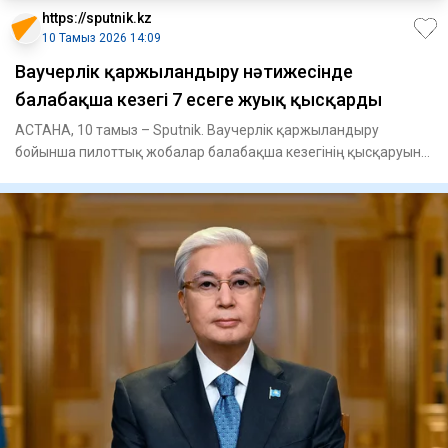
https://sputnik.kz
10 Тамыз 2026 14:09
Ваучерлік қаржыландыру нәтижесінде
балабақша кезегі 7 есеге жуық қысқарды
АСТАНА, 10 тамыз – Sputnik. Ваучерлік қаржыландыру
бойынша пилоттық жобалар балабақша кезегінің қысқаруына
ықпал етті, д