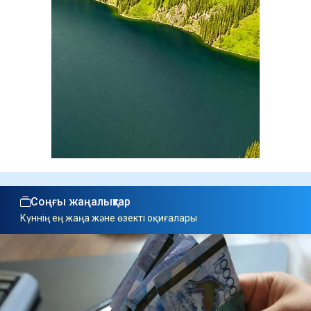
Соңғы жаңалықтар
Күннің ең жаңа және өзекті оқиғалары