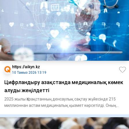
https://aikyn.kz
10 Тамыз 2026 13:19
Цифрландыру Қазақстанда медициналық көмек
алуды жеңілдетті
2025 жылы Қазақстанның денсаулық сақтау жүйесінде 215
миллионнан астам медициналық қызмет көрсетілді. Оның
ішінде 190,