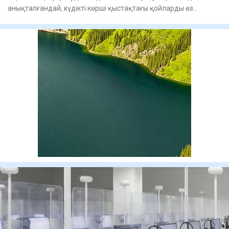
анықталғандай, күдікті көрші қыстақтағы қойларды өз
қорасына айдап жи