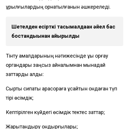
құрылғылардың орнатылғанын әшкереледі.
Шетелден есірткі тасымалдаған әйел бас
бостандығынан айырылды
Тінту амалдарының нәтижесінде құқық қорғау
органдары заңсыз айналымнан мынадай
заттарды алды:
Сыртқы сипаты қарасораға ұқсайтын ондаған түп
тірі өсімдік;
Кептірілген күйдегі өсімдік тектес заттар;
Жарықтандыру қондырғылары;