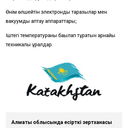
Өнім өлшейтін электронды таразылар мен
вакуумды қаптау аппараттары;
Іштегі температураны бақылап тұратын арнайы
техникалық құралдар.
Алматы облысында есірткі зертханасы