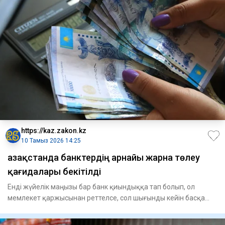
https://kaz.zakon.kz
10 Тамыз 2026 14:25
Қазақстанда банктердің арнайы жарна төлеу
қағидалары бекітілді
Енді жүйелік маңызы бар банк қиындыққа тап болып, ол
мемлекет қаржысынан реттелсе, сол шығынды кейін басқа
банктер арна