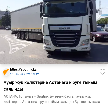
https://sputnik.kz
10 Тамыз 2026 13:42
Ауыр жүк көліктеріне Астанаға кіруге тыйым
салынды
АСТАНА, 10 тамыз – Sputnik. Бүгіннен бастап ауыр жүк
көліктеріне Астанаға кіруге тыйым салынды.Бұл шешім қала
әкімінің қ