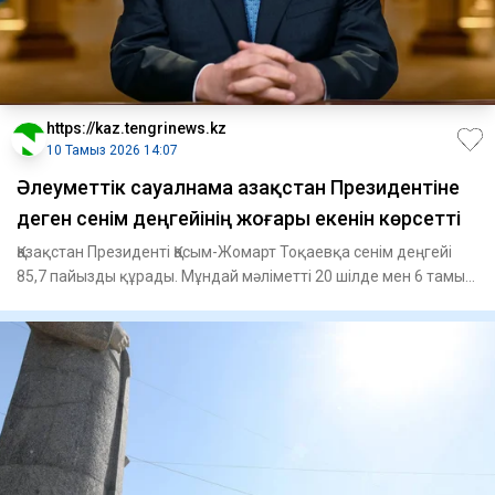
https://kaz.tengrinews.kz
10 Тамыз 2026 14:07
Әлеуметтік сауалнама Қазақстан Президентіне
деген сенім деңгейінің жоғары екенін көрсетті
Қазақстан Президенті Қасым-Жомарт Тоқаевқа сенім деңгейі
85,7 пайызды құрады. Мұндай мәліметті 20 шілде мен 6 тамыз
а