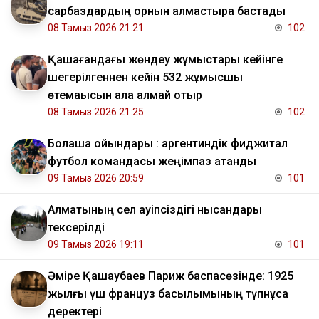
сарбаздардың орнын алмастыра бастады
08 Тамыз 2026 21:21
102
Қашағандағы жөндеу жұмыстары кейінге
шегерілгеннен кейін 532 жұмысшы
өтемақысын ала алмай отыр
08 Тамыз 2026 21:25
102
Болашақ ойындары : аргентиндік фиджитал
футбол командасы жеңімпаз атанды
09 Тамыз 2026 20:59
101
Алматының сел қауіпсіздігі нысандары
тексерілді
09 Тамыз 2026 19:11
101
Әміре Қашаубаев Париж баспасөзінде: 1925
жылғы үш француз басылымының түпнұсқа
деректері