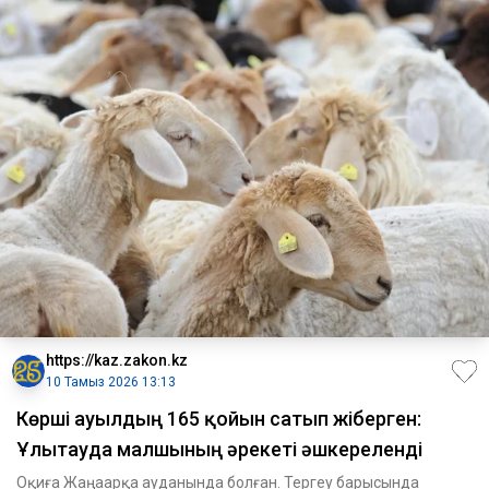
https://kaz.zakon.kz
10 Тамыз 2026 13:13
Көрші ауылдың 165 қойын сатып жіберген:
Ұлытауда малшының әрекеті әшкереленді
Оқиға Жаңаарқа ауданында болған. Тергеу барысында