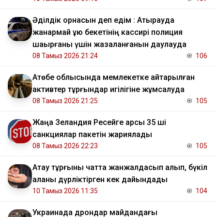
Әділдік орнасын деп едім : Атырауда
жанармай құю бекетінің кассирі полиция
шақырғаны үшін жазаланғанын даулауда
08 Тамыз 2026 21:24
106
​Ақтөбе облысында мемлекетке қайтарылған
активтер тұрғындар игілігіне жұмсалуда
08 Тамыз 2026 21:25
105
Жаңа Зеландия Ресейге қарсы 35 ші
санкциялар пакетін жариялады
08 Тамыз 2026 22:23
105
Ақтау тұрғыны чатта жанжалдасып қалып, бүкіл
қаланы дүрліктірген кек дайындады
10 Тамыз 2026 11:35
104
Украинада дрондар майдандағы