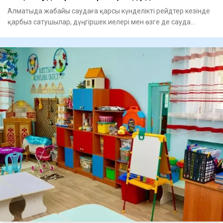
Алматыда жабайы саудаға қарсы күнделікті рейдтер кезінде
қарбыз сатушылар, дүңгіршек иелері мен өзге де сауда
нүктеле