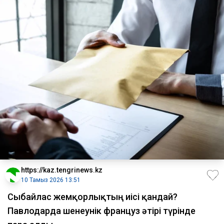
https://kaz.tengrinews.kz
10 Тамыз 2026 13:51
Сыбайлас жемқорлықтың иісі қандай?
Павлодарда шенеунік француз әтірі түрінде