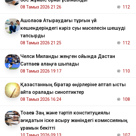
08 Тамыз 2026 21:26
112
​Ақшолақов Атыраудағы тұрғын үй
кешендеріндегі кәріз суы мәселесін шешуді
тапсырды
08 Тамыз 2026 21:25
112
Челси Миланды жеңген ойында Дастан
Сәтпаев алаңға шықпады
08 Тамыз 2026 19:17
110
Қазақстанның бірқатар өңірлеріне аптап ыстық
қайта оралады синоптиктер
08 Тамыз 2026 16:24
108
Тоқаев Заң және тәртіп конституциялық
қағидатын іске асыру жөніндегі комиссияның
құрамын бекітті
10 Тамыз 2026 09:13
107