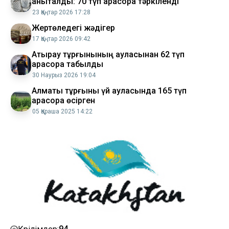
анықталды: 70 түп қарасора тәркіленді
23 Қаңтар 2026 17:28
Жертөледегі жәдігер
17 Қаңтар 2026 09:42
​Атырау тұрғынының ауласынан 62 түп
қарасора табылды
30 Наурыз 2026 19:04
Алматы тұрғыны үй ауласында 165 түп
қарасора өсірген
05 Қараша 2025 14:22
94