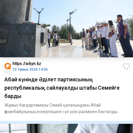
https://aikyn.kz
10 Тамыз 2026 14:06
Абай күнінде Әділет партиясының
республикалық сайлауалды штабы Семейге
барды
Жұмыс бағдарламасы Семей қаласындағы Абай
Құнанбайұлының ескерткішіне гүл қою рәсімінен басталды.
Айта кетерлігі, өңір