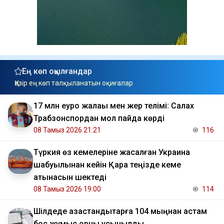
Ең көп оқылғандар
Қазір ең көп талқыланатын оқиғалар
17 млн еуро жалақы мен жер телімі: Салах
Трабзонспордан мол пайда көрді
08 Тамыз 2026 21:21
116
Түркия өз кемелеріне жасалған Украина
шабуылынан кейін Қара теңізде кеме
қатынасын шектеді
08 Тамыз 2026 19:00
114
​Шілдеде қазақстандықтарға 104 мыңнан астам
бос жұмыс орны ұсынылды