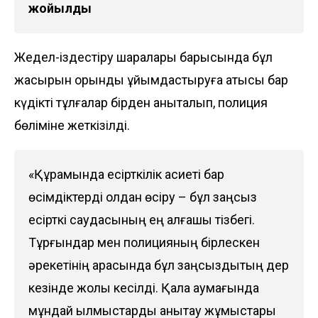
жойылды
Жедел-іздестіру шаралары барысында бұл
жасырын орынды ұйымдастыруға қатысы бар
күдікті тұлғалар бірден анықталып, полиция
бөліміне жеткізілді.
«Құрамында есірткілік қасиеті бар
өсімдіктерді қолдан өсіру – бұл заңсыз
есірткі саудасының ең алғашқы тізбегі.
Тұрғындар мен полицияның бірлескен
әрекетінің арқасында бұл заңсыздықтың дер
кезінде жолы кесілді. Қала аумағында
мұндай қылмыстарды анықтау жұмыстары