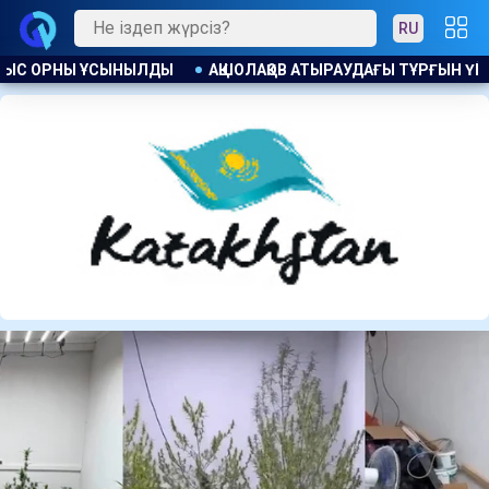
RU
Ы ТҰРҒЫН ҮЙ КЕШЕНДЕРІНДЕГІ КӘРІЗ СУЫ МӘСЕЛЕСІН ШЕШУДІ