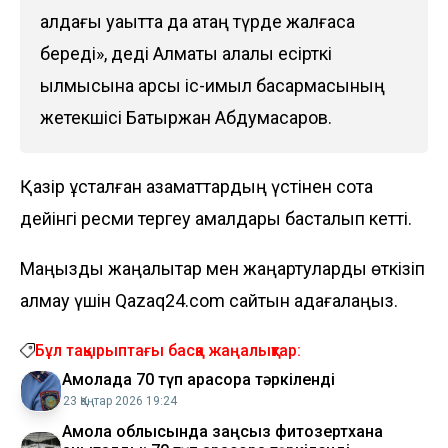
алдағы уақытта да қатаң түрде жалғаса
береді», деді Алматы қалалық есірткі
қылмысына қарсы іс-қимыл басқармасының
жетекшісі Батыржан Абдумасаров.
Қазір ұсталған азаматтардың үстінен сотқа
дейінгі ресми тергеу амалдары басталып кетті.
Маңызды жаңалықтар мен жаңартуларды өткізіп
алмау үшін Qazaq24.com сайтын қадағалаңыз.
Бұл тақырыптағы басқа жаңалықтар:
Ақмолада 70 түп қарасора тәркіленді
23 Қаңтар 2026 19:24
Ақмола облысында заңсыз фитозертхана