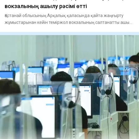
вокзалының ашылу рәсімі өтті
Қостанай облысының Арқалық қаласында қайта жаңғырту
жұмыстарынан кейін теміржол вокзалының салтанатты ашылу
рәсімі өтт