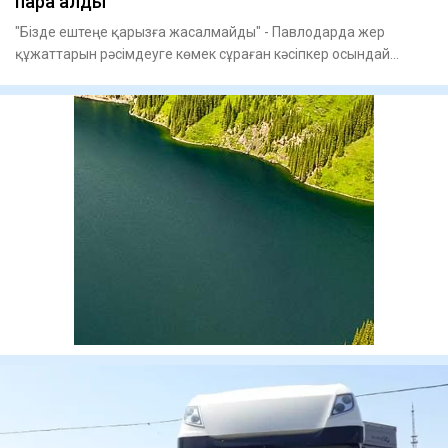
пара алды
"Бізде ештеңе қарызға жасалмайды" - Павлодарда жер
құжаттарын рәсімдеуге көмек сұраған кәсіпкер осындай
жауап естіген