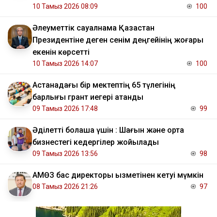
10 Тамыз 2026 08:09
100
Әлеуметтік сауалнама Қазақстан
Президентіне деген сенім деңгейінің жоғары
екенін көрсетті
10 Тамыз 2026 14:07
100
Астанадағы бір мектептің 65 түлегінің
барлығы грант иегері атанды
09 Тамыз 2026 17:48
99
Әділетті болашақ үшін : Шағын және орта
бизнестегі кедергілер жойылады
09 Тамыз 2026 13:56
98
АМӨЗ бас директоры қызметінен кетуі мүмкін
08 Тамыз 2026 21:26
97