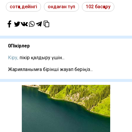
сотқа дейінгі
ондаған түп
102 басқару
0
Пікірлер
Кіру,
пікір қалдыру үшін...
Жарияланымға бірінші жауап беріңіз...