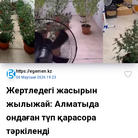
https://egemen.kz
06 Маусым 2026 19:23
Жертөледегі жасырын
жылыжай: Алматыда
ондаған түп қарасора
тәркіленді