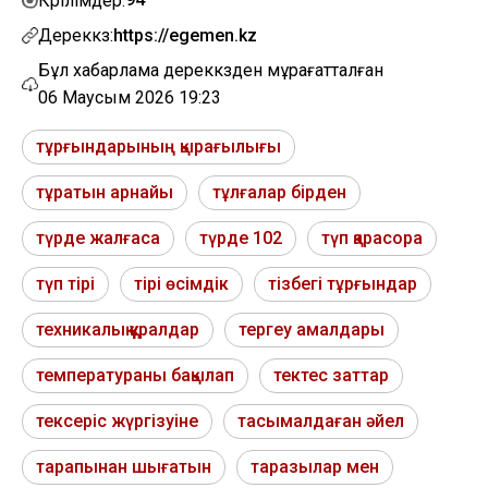
Көрілімдер:
Дереккөз:
https://egemen.kz
Бұл хабарлама дереккөзден мұрағатталған
06 Маусым 2026 19:23
тұрғындарының қырағылығы
тұратын арнайы
тұлғалар бірден
түрде жалғаса
түрде 102
түп қарасора
түп тірі
тірі өсімдік
тізбегі тұрғындар
техникалық құралдар
тергеу амалдары
температураны бақылап
тектес заттар
тексеріс жүргізуіне
тасымалдаған әйел
тарапынан шығатын
таразылар мен