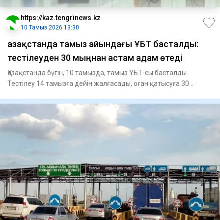
https://kaz.tengrinews.kz
10 Тамыз 2026 13:30
Қазақстанда тамыз айындағы ҰБТ басталды:
тестілеуден 30 мыңнан астам адам өтеді
Қазақстанда бүгін, 10 тамызда, тамыз ҰБТ-сы басталды.
Тестілеу 14 тамызға дейін жалғасады, оған қатысуға 30
мыңнан ас