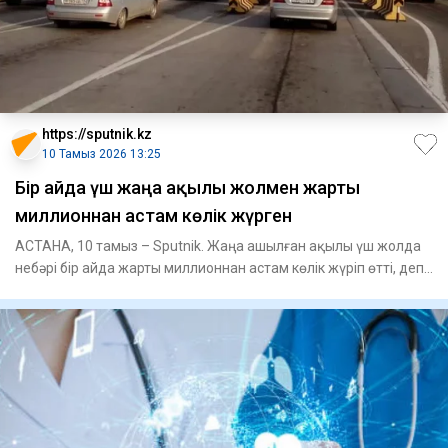
https://sputnik.kz
10 Тамыз 2026 13:25
Бір айда үш жаңа ақылы жолмен жарты
миллионнан астам көлік жүрген
АСТАНА, 10 тамыз – Sputnik. Жаңа ашылған ақылы үш жолда
небәрі бір айда жарты миллионнан астам көлік жүріп өтті, деп
хаб