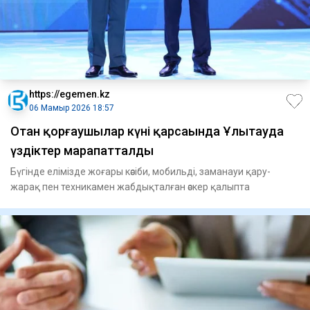
https://egemen.kz
06 Мамыр 2026 18:57
Отан қорғаушылар күні қарсаңында Ұлытауда
үздіктер марапатталды
Бүгінде елімізде жоғары кәсіби, мобильді, заманауи қару-
жарақ пен техникамен жабдықталған әскер қалыпта