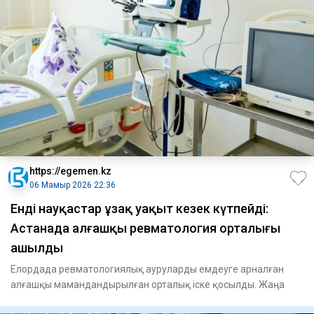
https://egemen.kz
06 Мамыр 2026 22:36
Енді науқастар ұзақ уақыт кезек күтпейді:
Астанада алғашқы ревматология орталығы
ашылды
Елордада ревматологиялық ауруларды емдеуге арналған
алғашқы мамандандырылған орталық іске қосылды. Жаңа