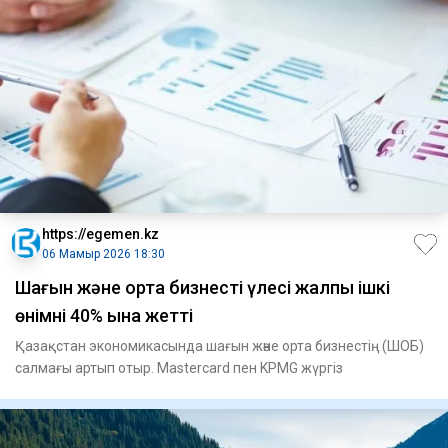
https://egemen.kz
06 Мамыр 2026 18:30
Шағын және орта бизнестің үлесі жалпы ішкі
өнімнің 40% ына жетті
Қазақстан экономикасында шағын және орта бизнестің (ШОБ)
салмағы артып отыр. Mastercard пен KPMG жүргіз