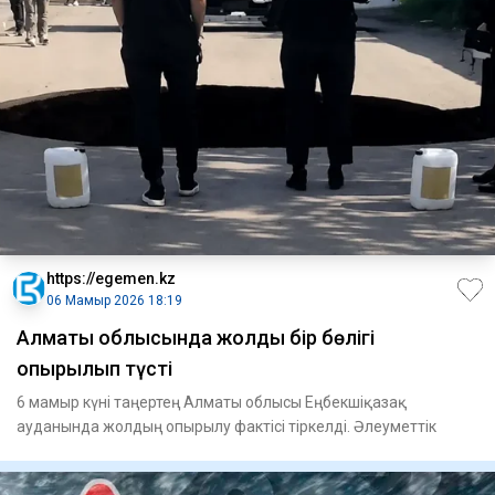
https://egemen.kz
06 Мамыр 2026 18:19
Алматы облысында жолдың бір бөлігі
опырылып түсті
6 мамыр күні таңертең Алматы облысы Еңбекшіқазақ
ауданында жолдың опырылу фактісі тіркелді. Әлеуметтік