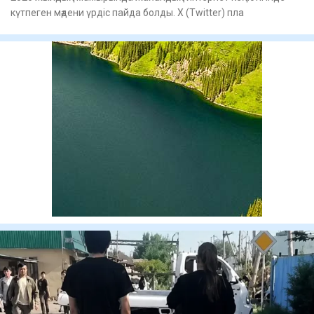
күтпеген мәдени үрдіс пайда болды. X (Twitter) пла