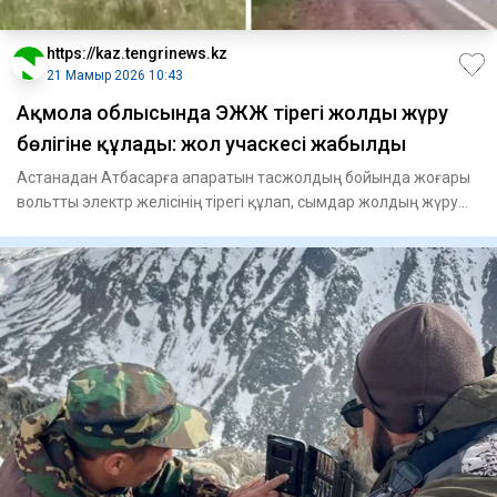
https://kaz.tengrinews.kz
21 Мамыр 2026 10:43
Ақмола облысында ЭЖЖ тірегі жолдың жүру
бөлігіне құлады: жол учаскесі жабылды
Астанадан Атбасарға апаратын тасжолдың бойында жоғары
вольтты электр желісінің тірегі құлап, сымдар жолдың жүру
бөліг