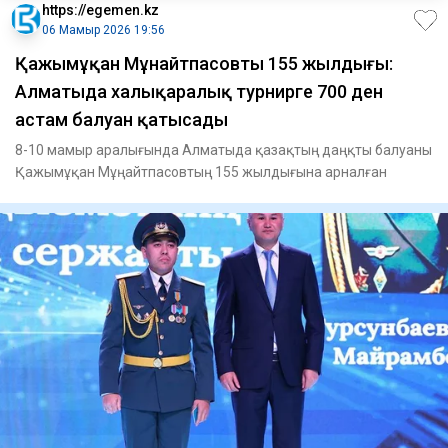
https://egemen.kz
06 Мамыр 2026 19:56
Қажымұқан Мұнайтпасовтың 155 жылдығы:
Алматыда халықаралық турнирге 700 ден
астам балуан қатысады
8-10 мамыр аралығында Алматыда қазақтың даңқты балуаны
Қажымұқан Мұңайтпасовтың 155 жылдығына арналған