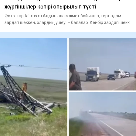
жүргіншілер көпірі опырылып түсті
Фото: kapital-rus.ru Алдын ала мәлімет бойынша, төрт адам
зардап шеккен, олардың үшеуі – балалар. Кейбір зардап шекк