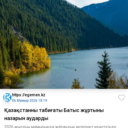
https://egemen.kz
06 Мамыр 2026 18:19
Қазақстанның табиғаты Батыс жұртының
назарын аударды
2026 жылдың мамырында жаһандық интернет кеңістігінде