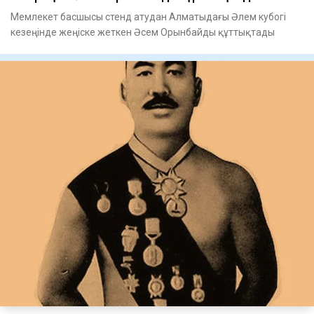
Мемлекет басшысы стенд атудан Алматыдағы Әлем кубогі
кезеңінде жеңіске жеткен Әсем Орынбайды құттықтады