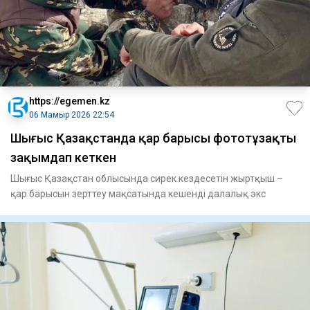
https://egemen.kz
06 Мамыр 2026 22:54
Шығыс Қазақстанда қар барысы фототұзақты
зақымдап кеткен
Шығыс Қазақстан облысында сирек кездесетін жыртқыш –
қар барысын зерттеу мақсатында кешенді далалық экс