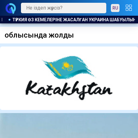
RU
РІНЕ ЖАСАЛҒАН УКРАИНА ШАБУЫЛЫНАН КЕЙІН ҚАРА ТЕҢІЗДЕ 
облысында жолдың