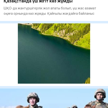
Қазақстанда үш жігіт көз жұмды
ШҚО-да жантүршігерлік жол апаты болып, үш жас азамат
оқиға орнында көз жұмды. Қайғылы жағдайға байланыс