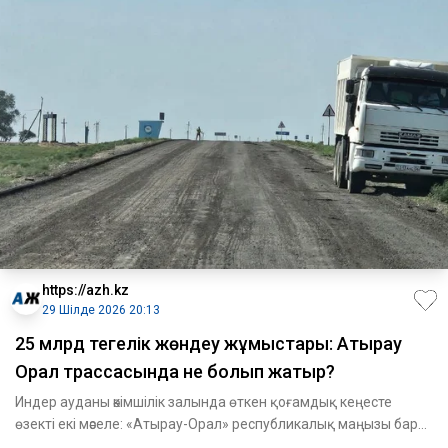
https://azh.kz
29 Шілде 2026 20:13
25 млрд теңгелік жөндеу жұмыстары: Атырау
Орал трассасында не болып жатыр?
Индер ауданы әкімшілік залында өткен қоғамдық кеңесте
өзекті екі мәселе: «Атырау-Орал» республикалық маңызы бар
автомо