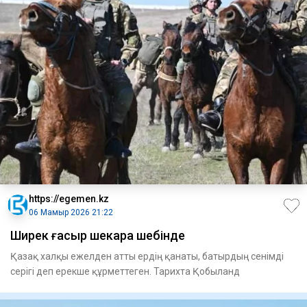
https://egemen.kz
06 Мамыр 2026 21:22
Ширек ғасыр шекара шебінде
Қазақ халқы ежелден атты ердің қанаты, батырдың сенімді
серігі деп ерекше құрметтеген. Тарихта Қобыланд