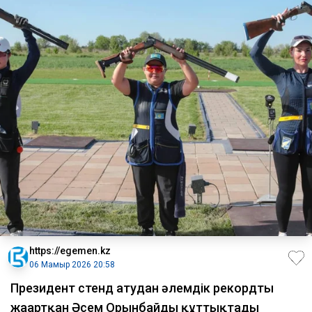
https://egemen.kz
06 Мамыр 2026 20:58
Президент стенд атудан әлемдік рекордты
жаңартқан Әсем Орынбайды құттықтады