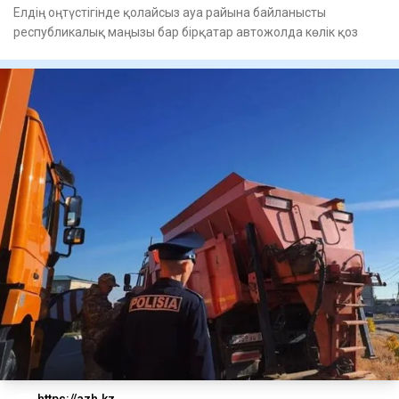
Елдің оңтүстігінде қолайсыз ауа райына байланысты
республикалық маңызы бар бірқатар автожолда көлік қоз
https://azh.kz