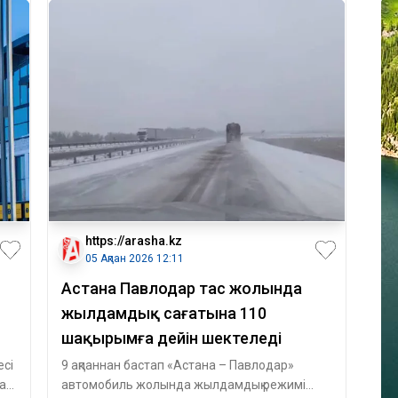
https://arasha.kz
05 Ақпан 2026 12:11
Астана Павлодар тас жолында
жылдамдық сағатына 110
шақырымға дейін шектеледі
есі
9 ақпаннан бастап «Астана – Павлодар»
да
автомобиль жолында жылдамдық режимі