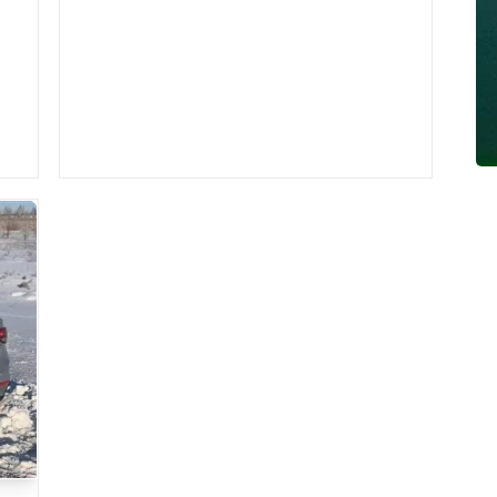
уақытша төмендетіледі, деп хабарлайды
Arasha.