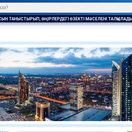
ЫСТЫРЫП, ӨҢІРЛЕРДЕГІ ӨЗЕКТІ МӘСЕЛЕНІ ТАЛҚЫЛАДЫ
1