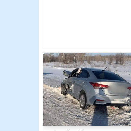
халқының көбеюі