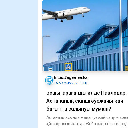
https://egemen.kz
15 Мамыр 2026 13:01
Қосшы, Қарағанды әлде Павлодар:
Астананың екінші әуежайы қай
бағытта салынуы мүмкін?
Астана қаласында жаңа әуежай салу мәсел
қайта қаралып жатыр. Жоба қажеттілігі елор