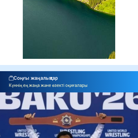
Соңғы жаңалықтар
Күннің ең жаңа және өзекті оқиғалары