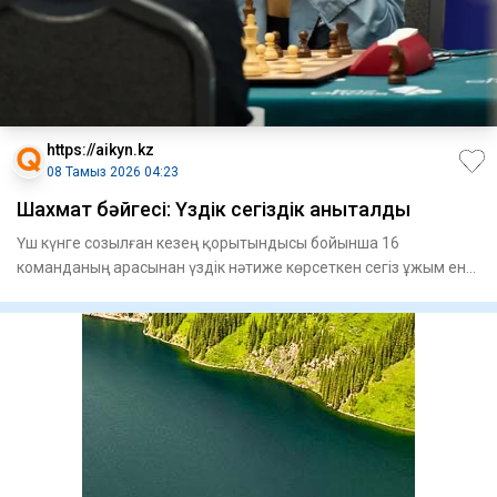
https://aikyn.kz
08 Тамыз 2026 04:23
Шахмат бәйгесі: Үздік сегіздік анықталды
Үш күнге созылған кезең қорытындысы бойынша 16
команданың арасынан үздік нәтиже көрсеткен сегіз ұжым енді
жарысты плей