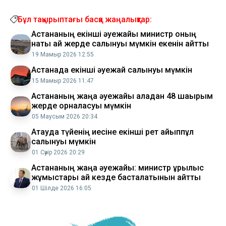
Бұл тақырыптағы басқа жаңалықтар:
Астананың екінші әуежайы министр оның
нақты қай жерде салынуы мүмкін екенін айтты
19 Мамыр 2026 12:55
Астанада екінші әуежай салынуы мүмкін
15 Мамыр 2026 11:47
Астананың жаңа әуежайы қаладан 48 шақырым
жерде орналасуы мүмкін
05 Маусым 2026 20:34
​Ақтауда түйенің иесіне екінші рет айыппұл
салынуы мүмкін
01 Сәуір 2026 20:29
Астананың жаңа әуежайы: министр құрылыс
жұмыстары қай кезде басталатынын айтты
01 Шілде 2026 16:05