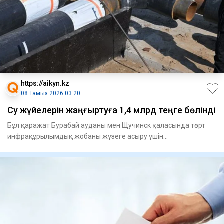
https://aikyn.kz
08 Тамыз 2026 03:20
Су жүйелерін жаңғыртуға 1,4 млрд теңге бөлінді
Бұл қаражат Бурабай ауданы мен Щучинск қаласында төрт
инфрақұрылымдық жобаны жү­зеге асыру үшін
қарастырылған. Атап ай