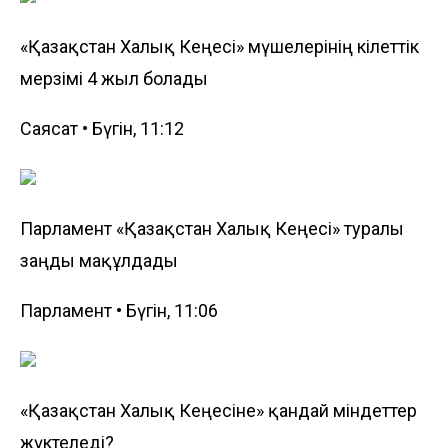
«Қазақстан Халық Кеңесі» мүшелерінің өкілеттік
мерзімі 4 жыл болады
Саясат • Бүгін, 11:12
Парламент «Қазақстан Халық Кеңесі» туралы
заңды мақұлдады
Парламент • Бүгін, 11:06
«Қазақстан Халық Кеңесіне» қандай міндеттер
жүктеледі?