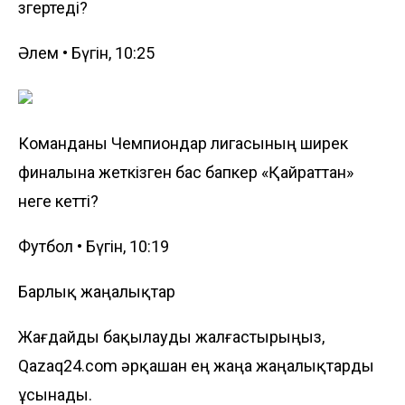
өзгертеді?
Әлем • Бүгін, 10:25
Команданы Чемпиондар лигасының ширек
финалына жеткізген бас бапкер «Қайраттан»
неге кетті?
Футбол • Бүгін, 10:19
Барлық жаңалықтар
Жағдайды бақылауды жалғастырыңыз,
Qazaq24.com әрқашан ең жаңа жаңалықтарды
ұсынады.