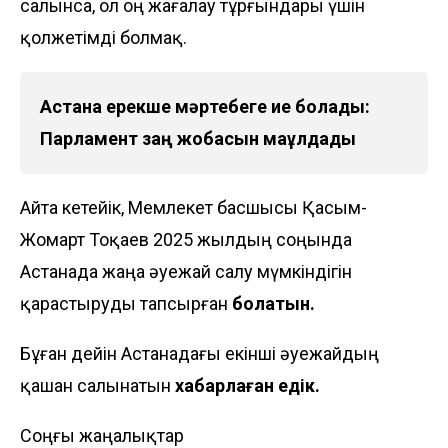
салынса, ол оң жағалау тұрғындары үшін
қолжетімді болмақ.
Астана ерекше мәртебеге ие болады:
Парламент заң жобасын мақұлдады
Айта кетейік, Мемлекет басшысы Қасым-
Жомарт Тоқаев 2025 жылдың соңында
Астанада жаңа әуежай салу мүмкіндігін
қарастыруды тапсырған
болатын.
Бұған дейін Астанадағы екінші әуежайдың
қашан салынатын
хабарлаған едік.
Соңғы жаңалықтар