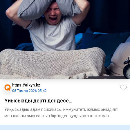
https://aikyn.kz
08 Тамыз 2026 05:42
Ұйқысыздық дерті дендесе...
Ұйқысыздық адам психикасы, иммунитеті, жұмыс өнімділігі
мен жалпы өмір салтын біртіндеп құлдыратып жатқан
ғасырдың үнс