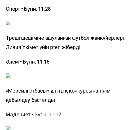
Спорт • Бүгін, 11:28
Төреші шешіміне ашуланған футбол жанкүйерлері
Ливия Үкімет үйін өртеп жіберді
Әлем • Бүгін, 11:18
«Мерейлі отбасы» ұлттық конкурсына өтінім
қабылдау басталды
Мәдениет • Бүгін, 11:17