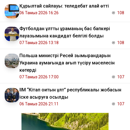
Құрылтай сайлауы: теледебат қалай өтті
06 Тамыз 2026 16:26
108
Футболдан ұлттық құраманың бас бапкері
лауазымына кандидат белгілі болды
07 Тамыз 2026 13:18
108
Польша министрі Ресей зымырандарын
Украина аумағында қағып түсіру мәселесін
көтерді
07 Тамыз 2026 17:00
107
ІІМ “Кітап оқитын ұлт” республикалық жобасын
іске асыруға қосылды
06 Тамыз 2026 21:11
107