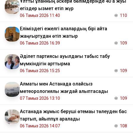
Ұлттық ұланның әскери бөлімдерінде 40 қа жуық
егіздер қызмет етіп жүр
06 Тамыз 2026 11:40
110
Еліміздегі ежелгі қалалардың бірі қайта
жаңғыртудан өтіп жатыр
06 Тамыз 2026 16:39
109
Әділет партиясы ауылдағы табыс табу
мүмкіндігін арттырмақ
06 Тамыз 2026 15:25
109
Алматы мен Астанада қолайсыз
метеорологиялық жағдай қалыптасады
07 Тамыз 2026 13:10
109
Астанада жұмыс беруші өтемақы төлеуден бас
тартып, айыппұл арқалады
06 Тамыз 2026 14:07
108