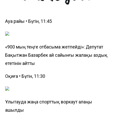
Ауа райы • Бүгін, 11:45
«900 мың теңге отбасыма жетпейді»: Депутат
Бақытжан Базарбек ай сайынғы жалақы аздық
ететінін айтты
Оқиға • Бүгін, 11:30
Ұлытауда жаңа спорттық воркаут алаңы
ашылды