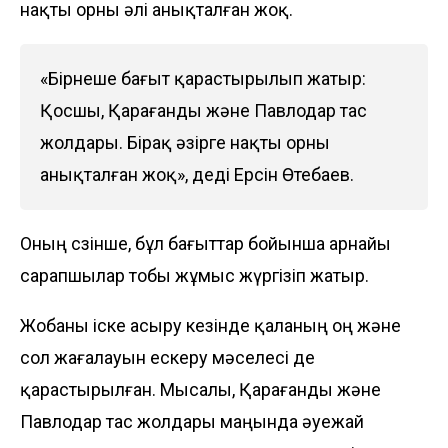
нақты орны әлі анықталған жоқ.
«Бірнеше бағыт қарастырылып жатыр:
Қосшы, Қарағанды және Павлодар тас
жолдары. Бірақ әзірге нақты орны
анықталған жоқ», деді Ерсін Өтебаев.
Оның сөзінше, бұл бағыттар бойынша арнайы
сарапшылар тобы жұмыс жүргізіп жатыр.
Жобаны іске асыру кезінде қаланың оң және
сол жағалауын ескеру мәселесі де
қарастырылған. Мысалы, Қарағанды және
Павлодар тас жолдары маңында әуежай