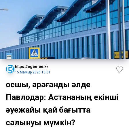
https://egemen.kz
15 Мамыр 2026 13:01
Қосшы, Қарағанды әлде
Павлодар: Астананың екінші
әуежайы қай бағытта
салынуы мүмкін?