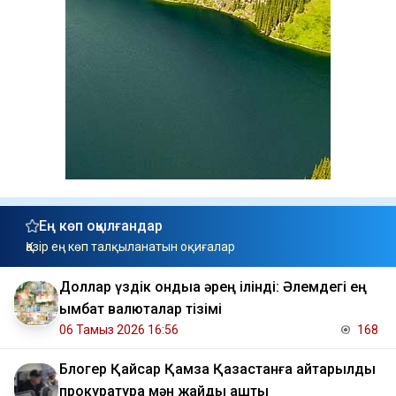
Ең көп оқылғандар
Қазір ең көп талқыланатын оқиғалар
Доллар үздік ондыққа әрең ілінді: Әлемдегі ең
қымбат валюталар тізімі
06 Тамыз 2026 16:56
168
Блогер Қайсар Қамза Қазақстанға қайтарылды
прокуратура мән жайды ашты