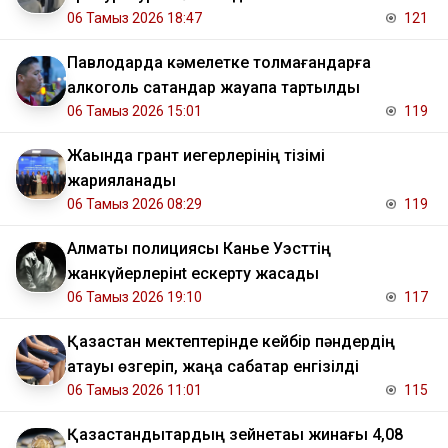
06 Тамыз 2026 18:47
121
Павлодарда кәмелетке толмағандарға
алкоголь сатқандар жауапқа тартылды
06 Тамыз 2026 15:01
119
Жақында грант иегерлерінің тізімі
жарияланады
06 Тамыз 2026 08:29
119
Алматы полициясы Канье Уэсттің
жанкүйерлерінt ескерту жасады
06 Тамыз 2026 19:10
117
Қазақстан мектептерінде кейбір пәндердің
атауы өзгеріп, жаңа сабақтар енгізілді
06 Тамыз 2026 11:01
115
Қазақстандықтардың зейнетақы жинағы 4,08