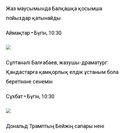
Жаз маусымында Балқашқа қосымша
пойыздар қатынайды
Аймақтар • Бүгін, 10:30
Сұлтанәлі Балғабаев, жазушы-драматург:
Қандастарға қамқорлық елдік ұстаным бола
беретініне сенемін
Сұхбат • Бүгін, 10:30
Дональд Трамптың Бейжің ­сапары нені