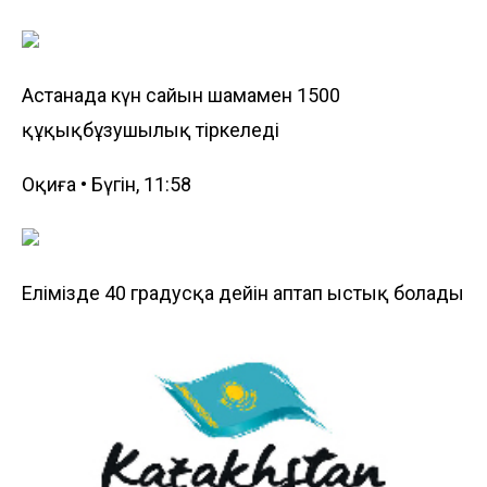
Астанада күн сайын шамамен 1500
құқықбұзушылық тіркеледі
Оқиға • Бүгін, 11:58
Елімізде 40 градусқа дейін аптап ыстық болады