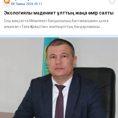
08 Тамыз 2026 05:11
Экологиялық мәдениет ұлттың жаңа өмір салты
Осы мақсатта Мемлекет басшысының бастамасымен қолға
алынған «Таза Қазақстан» жалпыұлттық бағдарламасы
еліміздің барлық