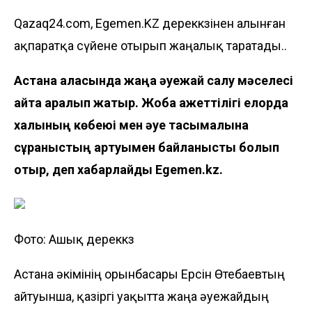
Qazaq24.com, Egemen.KZ дереккөзінен алынған
ақпаратқа сүйене отырып жаңалық таратады..
Астана қаласында жаңа әуежай салу мәселесі
қайта қаралып жатыр. Жоба қажеттілігі елорда
халқының көбеюі мен әуе тасымалына
сұраныстың артуымен байланысты болып
отыр, деп хабарлайды
Egemen.kz
.
Фото: Ашық дереккөз
Астана әкімінің орынбасары Ерсін Өтебаевтың
айтуынша, қазіргі уақытта жаңа әуежайдың