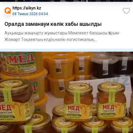
https://aikyn.kz
08 Тамыз 2026 04:04
Оралда заманауи көлік хабы ашылды
Ауқымды жаңғырту жұмыстары Мемлекет басшысы Қасым-
Жомарт Тоқаевтың елдің көлік-логистикалық
инфрақұрылымын дамыту жөні