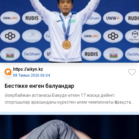
https://aikyn.kz
08 Тамыз 2026 06:04
Бестікке енген балуандар
Әзербайжан астанасы Бакуде өткен 17 жасқа дейінгі
спортшылар арасындағы күрестен әлем чемпионаты Қазақстан
құрамасы үш