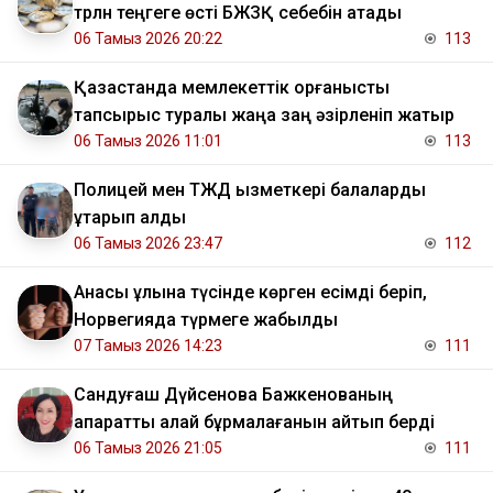
трлн теңгеге өсті БЖЗҚ себебін атады
06 Тамыз 2026 20:22
113
Қазақстанда мемлекеттік қорғаныстық
тапсырыс туралы жаңа заң әзірленіп жатыр
06 Тамыз 2026 11:01
113
Полицей мен ТЖД қызметкері балаларды
құтқарып қалды
06 Тамыз 2026 23:47
112
Анасы ұлына түсінде көрген есімді беріп,
Норвегияда түрмеге жабылды
07 Тамыз 2026 14:23
111
Сандуғаш Дүйсенова Бажкенованың
ақпаратты қалай бұрмалағанын айтып берді
06 Тамыз 2026 21:05
111