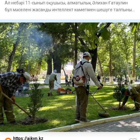
Ал небәрі 11-сынып оқушысы, алматылық Әлихан Ғатаулин
бұл мәселені жасанды интеллект көмегімен шешуге талпынып
жүр. Бі
https://aikyn.kz