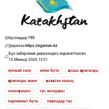
153
Көрілімдер:
Дереккөз:
https://egemen.kz
Бұл хабарлама дереккөзден мұрағатталған
15 Мамыр 2026 13:01
әуежай салу
әлем бүгін
қосшы қарағанды
қарағанды және
қазақстан халық
халық кеңесі
тас жолдары
парламент бүгін
павлодар тас