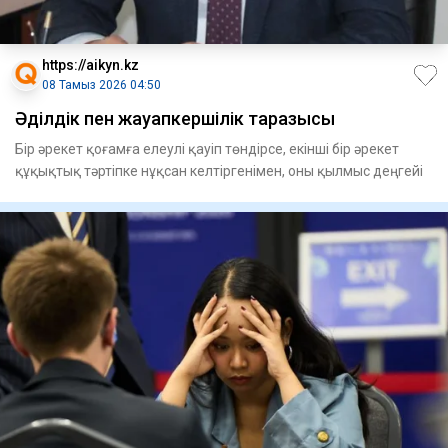
https://aikyn.kz
08 Тамыз 2026 04:50
Әділдік пен жауапкершілік таразысы
Бір әрекет қоғамға елеулі қауіп төндірсе, екінші бір әрекет
құқықтық тәртіпке нұқсан келтіргенімен, оны қылмыс деңгейі