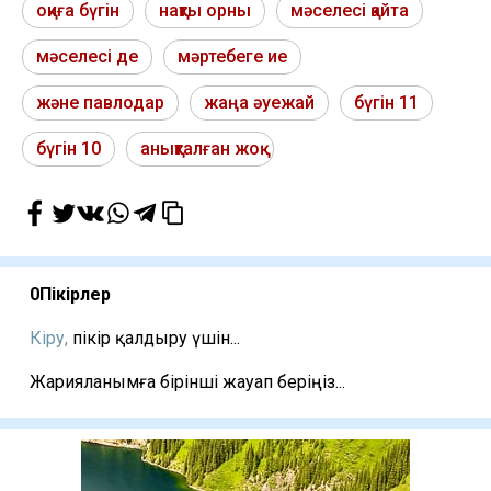
оқиға бүгін
нақты орны
мәселесі қайта
мәселесі де
мәртебеге ие
және павлодар
жаңа әуежай
бүгін 11
бүгін 10
анықталған жоқ
0
Пікірлер
Кіру,
пікір қалдыру үшін...
Жарияланымға бірінші жауап беріңіз...