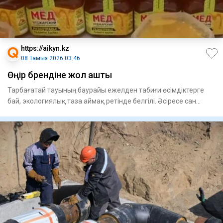
https://aikyn.kz
08 Тамыз 2026 03:46
Өңір брендіне жол ашты
Тарбағатай тауының баурайы ежелден табиғи өсімдіктерге
бай, экологиялық таза аймақ ретінде белгілі. Әсіресе сан
алуан