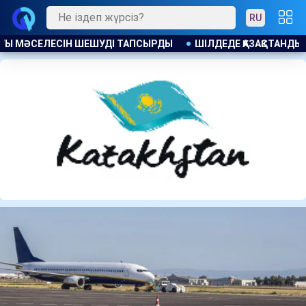
RU
ҚАЗАҚСТАНДЫҚТАРҒА 104 МЫҢНАН АСТАМ БОС ЖҰМЫС ОРНЫ ҰС