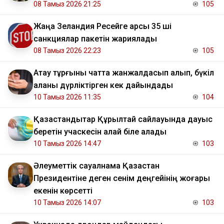
08 Тамыз 2026 21:25
105
Жаңа Зеландия Ресейге қарсы 35 ші
санкциялар пакетін жариялады
08 Тамыз 2026 22:23
105
Ақтау тұрғыны чатта жанжалдасып қалып, бүкіл
қаланы дүрліктірген кек дайындады
10 Тамыз 2026 11:35
104
Қазақстандықтар Құрылтай сайлауында дауыс
беретін учаскесін қалай біле алады
10 Тамыз 2026 14:47
103
Әлеуметтік сауалнама Қазақстан
Президентіне деген сенім деңгейінің жоғары
екенін көрсетті
10 Тамыз 2026 14:07
103