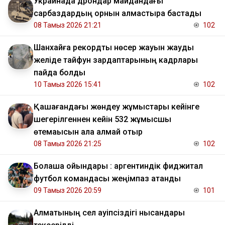
Украинада дрондар майдандағы
сарбаздардың орнын алмастыра бастады
08 Тамыз 2026 21:21
102
Шанхайға рекордтық нөсер жауын жауды
желіде тайфун зардаптарының кадрлары
пайда болды
10 Тамыз 2026 15:41
102
Қашағандағы жөндеу жұмыстары кейінге
шегерілгеннен кейін 532 жұмысшы
өтемақысын ала алмай отыр
08 Тамыз 2026 21:25
102
Болашақ ойындары : аргентиндік фиджитал
футбол командасы жеңімпаз атанды
09 Тамыз 2026 20:59
101
Алматының сел қауіпсіздігі нысандары