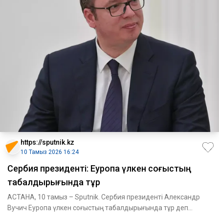
https://sputnik.kz
10 Тамыз 2026 16:24
Сербия президенті: Еуропа үлкен соғыстың
табалдырығында тұр
АСТАНА, 10 тамыз – Sputnik. Сербия президенті Александр
Вучич Еуропа үлкен соғыстың табалдырығында тұр деп
санайды.Вучич