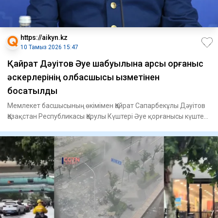
https://aikyn.kz
10 Тамыз 2026 15:47
Қайрат Дәуітов Әуе шабуылына қарсы қорғаныс
әскерлерінің қолбасшысы қызметінен
босатылды
Мемлекет басшысының өкімімен Қайрат Сапарбекұлы Дәуітов
Қазақстан Республикасы Қарулы Күштері Әуе қорғанысы күштері
Әу