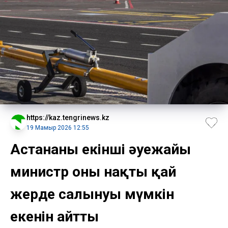
https://kaz.tengrinews.kz
19 Мамыр 2026 12:55
Астананың екінші әуежайы
министр оның нақты қай
жерде салынуы мүмкін
екенін айтты