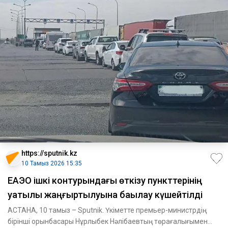
https://sputnik.kz
10 Тамыз 2026 15:35
ЕАЭО ішкі контурындағы өткізу пункттерінің
уақтылы жаңғыртылуына бақылау күшейтілді
АСТАНА, 10 тамыз – Sputnik. Үкіметте премьер-министрдің
бірінші орынбасары Нұрлыбек Нәлібаевтың төрағалығымен