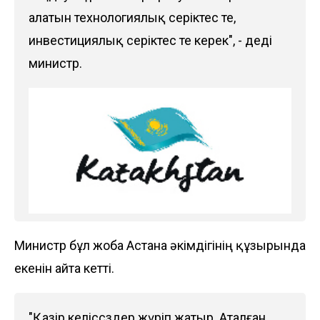
алатын технологиялық серіктес те,
инвестициялық серіктес те керек", - деді
министр.
Министр бұл жоба Астана әкімдігінің құзырында
екенін айта кетті.
"Қазір келіссөздер жүріп жатыр. Аталған