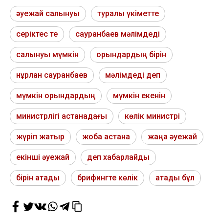
әуежай салынуы
туралы үкіметте
серіктес те
сауранбаев мәлімдеді
салынуы мүмкін
орындардың бірін
нұрлан сауранбаев
мәлімдеді деп
мүмкін орындардың
мүмкін екенін
министрлігі астанадағы
көлік министрі
жүріп жатыр
жоба астана
жаңа әуежай
екінші әуежай
деп хабарлайды
бірін атады
брифингте көлік
атады бұл