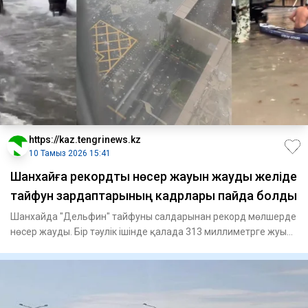
https://kaz.tengrinews.kz
10 Тамыз 2026 15:41
Шанхайға рекордтық нөсер жауын жауды желіде
тайфун зардаптарының кадрлары пайда болды
Шанхайда "Дельфин" тайфуны салдарынан рекорд мөлшерде
нөсер жауды. Бір тәулік ішінде қалада 313 миллиметрге жуық
жауы