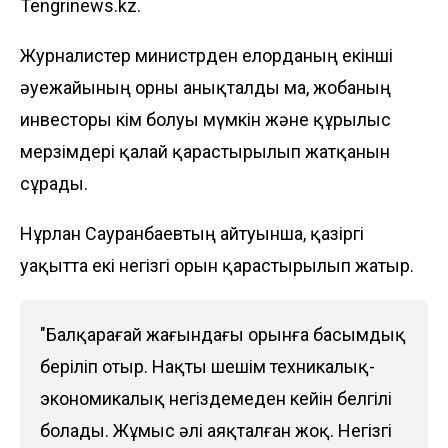
Tengrinews.kz
.
Журналистер министрден елорданың екінші
әуежайының орны анықталды ма, жобаның
инвесторы кім болуы мүмкін және құрылыс
мерзімдері қалай қарастырылып жатқанын
сұрады.
Нұрлан Сауранбаевтың айтуынша, қазіргі
уақытта екі негізгі орын қарастырылып жатыр.
"Балқарағай жағындағы орынға басымдық
беріліп отыр. Нақты шешім техникалық-
экономикалық негіздемеден кейін белгілі
болады. Жұмыс әлі аяқталған жоқ. Негізгі