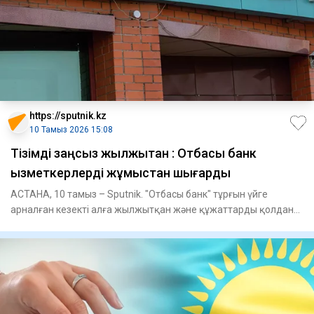
https://sputnik.kz
10 Тамыз 2026 15:08
Тізімді заңсыз жылжытқан : Отбасы банк
қызметкерлерді жұмыстан шығарды
АСТАНА, 10 тамыз – Sputnik. "Отбасы банк" тұрғын үйге
арналған кезекті алға жылжытқан және құжаттарды қолдан
жасаған қыз