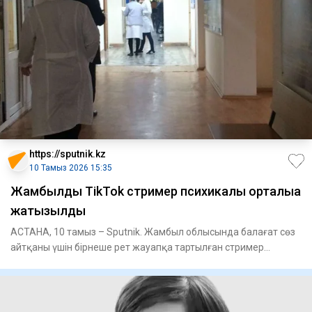
https://sputnik.kz
10 Тамыз 2026 15:35
Жамбылдық TikTok стример психикалық орталыққа
жатқызылды
АСТАНА, 10 тамыз – Sputnik. Жамбыл облысында балағат сөз
айтқаны үшін бірнеше рет жауапқа тартылған стример
келіншекті п