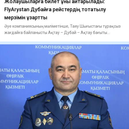
Жолаушыларға билет құны қайтарылады:
FlyArystan Дубайға рейстердің тоқтатылу
мерзімін ұзартты
Әуе компаниясының мәліметінше, Таяу Шығыстағы тұрақсыз
жағдайға байланысты Ақтау – Дубай – Ақтау бағыты
бойынша рейстер