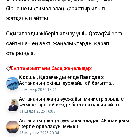
бірнеше
ықтимал алаң қарастырылып
жатқанын айтты.
Оқиғаларды жіберіп алмау үшін Qazaq24.com
сайтынан ең өзекті жаңалықтарды қарап
отырыңыз.
Бұл тақырыптағы басқа жаңалықтар:
Қосшы, Қарағанды әлде Павлодар:
Астананың екінші әуежайы қай бағытта
салынуы мүмкін?
15 Мамыр 2026 13:01
Астананың жаңа әуежайы: министр құрылыс
жұмыстары қай кезде басталатынын айтты
01 Шілде 2026 16:05
Астананың жаңа әуежайы қаладан 48 шақырым
жерде орналасуы мүмкін
05 Маусым 2026 20:34