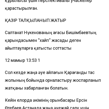
құрылысы үшін перспективалы учаскелер
қарастырылған.
ҚАЗІР ТАЛҚЫЛАНЫП ЖАТЫР
Салтанат Нүкенованың ағасы Бишімбаевтың
қарындасымен “хайп“ жасады деген
айыптауларға қатысты соттасты
12 мамыр 13:53
1
Сол кезде жаңа әуе айлағын Қарағанды тас
жолының бойында орналастыру жоспарланып
жатқаны хабарланған болатын.
Кейін елорда әкімінің орынбасары Ерсін
Өтебаев Астанада жаңа әуежай салу үшін