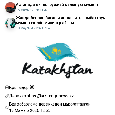
Астанада екінші әуежай салынуы мүмкін
15 Мамыр 2026 11:47
Жазда бензин бағасы қаншалықты қымбаттауы
мүмкін екенін министр айтты
10 Маусым 2026 11:04
80
Көрілімдер:
Дереккөз:
https://kaz.tengrinews.kz
Бұл хабарлама дереккөзден мұрағатталған
19 Мамыр 2026 12:55