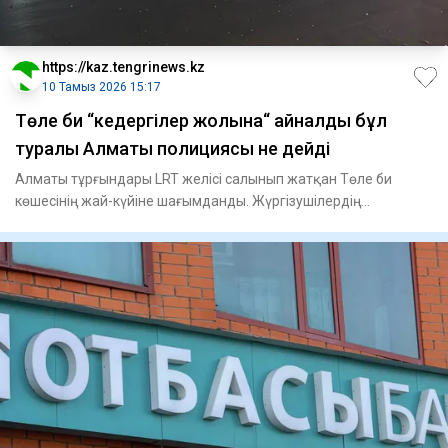
https://kaz.tengrinews.kz
10 Тамыз 2026 15:17
Төле би “кедергілер жолына“ айналды бұл
туралы Алматы полициясы не дейді
Алматы тұрғындары LRT желісі салынып жатқан Төле би
көшесінің жай-күйіне шағымданды. Жүргізушілердің
айтуынша, жолдың