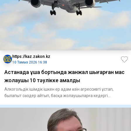
https://kaz.zakon.kz
10 Тамыз 2026 16:38
Астанада ұшақ бортында жанжал шығарған мас
жолаушы 10 тәулікке қамалды
Алкогольдік ішімдік ішкен ер адам өзін агрессивті ұстап,
былапыт сөздер айтып, басқа жолаушыларға кедергі
келтірген. Әу