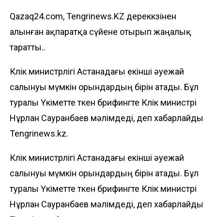
Qazaq24.com, Tengrinews.KZ дереккөзінен
алынған ақпаратқа сүйене отырып жаңалық
таратты..
Көлік министрлігі Астанадағы екінші әуежай
салынуы мүмкін орындардың бірін атады. Бұл
туралы Үкіметте өткен брифингте Көлік министрі
Нұрлан Сауранбаев мәлімдеді, деп хабарлайды
Tengrinews.kz
.
Көлік министрлігі Астанадағы екінші әуежай
салынуы мүмкін орындардың бірін атады. Бұл
туралы Үкіметте өткен брифингте Көлік министрі
Нұрлан Сауранбаев мәлімдеді, деп хабарлайды