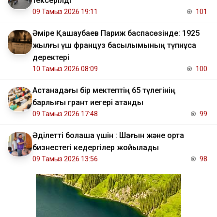
тексерілді
09 Тамыз 2026 19:11
101
Әміре Қашаубаев Париж баспасөзінде: 1925
жылғы үш француз басылымының түпнұсқа
деректері
10 Тамыз 2026 08:09
100
Астанадағы бір мектептің 65 түлегінің
барлығы грант иегері атанды
09 Тамыз 2026 17:48
99
Әділетті болашақ үшін : Шағын және орта
бизнестегі кедергілер жойылады
09 Тамыз 2026 13:56
98