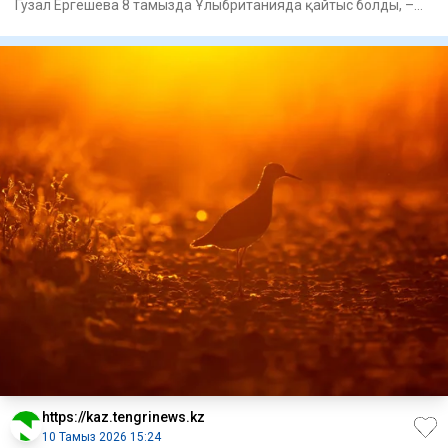
Гузал Ергешева 8 тамызда Ұлыбританияда қайтыс болды, –
деп хаб
https://kaz.tengrinews.kz
10 Тамыз 2026 15:24