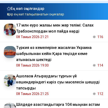
Ең көп оқылғандар
Қазір ең көп талқыланатын оқиғалар
17 млн еуро жалақы мен жер телімі: Салах
Трабзонспордан мол пайда көрді
08 Тамыз 2026 21:21
116
Түркия өз кемелеріне жасалған Украина
шабуылынан кейін Қара теңізде кеме
қатынасын шектеді
08 Тамыз 2026 19:00
114
​Ақшолақов Атыраудағы тұрғын үй
кешендеріндегі кәріз суы мәселесін шешуді
тапсырды
08 Тамыз 2026 21:25
112
​Шілдеде қазақстандықтарға 104 мыңнан астам