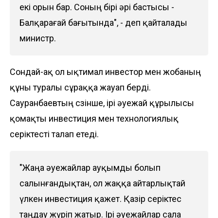
екі орын бар. Соның бірі әрі бастысы -
Балқарағай бағытында", - деп қайталады
министр.
Сондай-ақ ол ықтимал инвестор мен жобаның
құны туралы сұраққа жауап берді.
Сауранбаевтың сөзінше, ірі әуежай құрылысы
қомақты инвестиция мен технологиялық
серіктесті талап етеді.
"Жаңа әуежайлар ауқымды болып
салынғандықтан, ол жаққа айтарлықтай
үлкен инвестиция қажет. Қазір серіктес
таңдау жүріп жатыр. Ірі әуежайлар сала