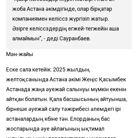
жоба Астана әкімдігінде, олар бірқатар
компаниямен келіссөз жүргізіп жатыр.
Әзірге келіссөздердің егжей-тегжейін аша
алмаймын", - деді Сауранбаев.
Мән-жайы
Еске сала кетейік: 2025 жылдың
желтоқсанында Астана әкімі Жеңіс Қасымбек
Астанада жаңа әуежай салынуы мүмкін екенін
айтқан болатын. Қала басшысының айтуынша,
бірнеше әуежай салу тәжірибесі әлемдегі ірі
астаналардың көбіне тән. Елорданың бас
жоспарында әуе айлағының ықтимал