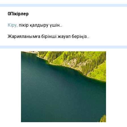
0
Пікірлер
Кіру,
пікір қалдыру үшін...
Жарияланымға бірінші жауап беріңіз...