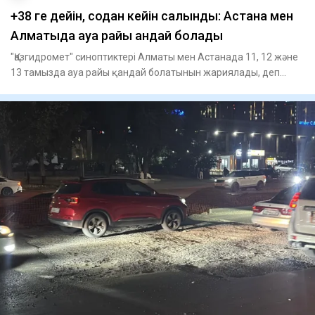
+38 ге дейін, содан кейін салқындық: Астана мен
Алматыда ауа райы қандай болады
"Қазгидромет" синоптиктері Алматы мен Астанада 11, 12 және
13 тамызда ауа райы қандай болатынын жариялады, деп
хабарл