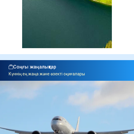
Соңғы жаңалықтар
Күннің ең жаңа және өзекті оқиғалары