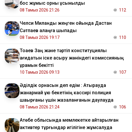
бос жұмыс орны ұсынылды
08 Тамыз 2026 21:26
112
Челси Миланды жеңген ойында Дастан
Сәтпаев алаңға шықпады
08 Тамыз 2026 19:17
110
Тоқаев Заң және тәртіп конституциялық
қағидатын іске асыру жөніндегі комиссияның
құрамын бекітті
10 Тамыз 2026 09:13
107
Әділдік орнасын деп едім : Атырауда
жанармай құю бекетінің кассирі полиция
шақырғаны үшін жазаланғанын даулауда
08 Тамыз 2026 21:24
106
​Ақтөбе облысында мемлекетке қайтарылған
активтер тұрғындар игілігіне жұмсалуда