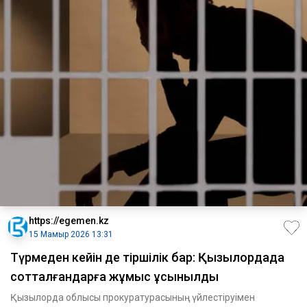
https://egemen.kz
15 Мамыр 2026 13:31
Түрмеден кейін де тіршілік бар: Қызылордада
сотталғандарға жұмыс ұсынылды
Қызылорда облысы прокуратурасының үйлестіруімен