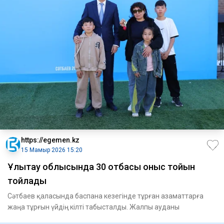
https://egemen.kz
15 Мамыр 2026 15:20
Ұлытау облысында 30 отбасы қоныс тойын
тойлады
Сәтбаев қаласында баспана кезегінде тұрған азаматтарға
жаңа тұрғын үйдің кілті табысталды. Жалпы ауданы