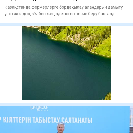
Қазақстанда фермерлерге бордақылау алаңдарын дамыту
үшін жылдық 5%-бен жеңілдетілген несие беру басталд