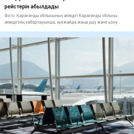
рейстерін қабылдады
Фото: Қарағанды облысының әкімдігі Карағанды облысы
әкімдігінің хабарлауынша, әуежайда жаңа ұшу және қону
залдары