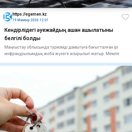
https://egemen.kz
19 Мамыр 2026 12:01
Кендірлідегі әуежайдың қашан ашылатыны
белгілі болды
Маңғыстау облысында туризмді дамытуға бағытталған ірі
инфрақұрылымдық жоба жүзеге асырылып жатыр. Мемле