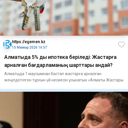
https://egemen.kz
15 Мамыр 2026 16:57
Алматыда 5% дық ипотека беріледі: Жастарға
арналған бағдарламаның шарттары қандай?
Алматыда 1 маусымнан бастап жастарға арналған
жеңілдетілген тұрғын үй несиесін ұсынатын «Алматы Жастары