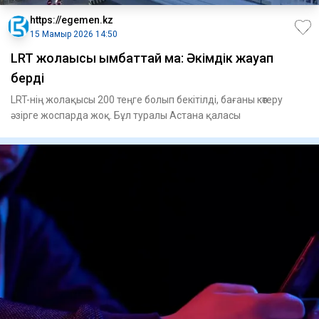
https://egemen.kz
15 Мамыр 2026 14:50
LRT жолақысы қымбаттай ма: Әкімдік жауап
берді
LRT-нің жолақысы 200 теңге болып бекітілді, бағаны көтеру
әзірге жоспарда жоқ. Бұл туралы Астана қаласы