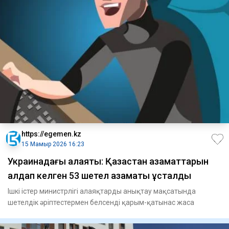
https://egemen.kz
15 Мамыр 2026 16:23
Украинадағы алаяқтық: Қазақстан азаматтарын
алдап келген 53 шетел азаматы ұсталды
Ішкі істер министрлігі алаяқтарды анықтау мақсатында
шетелдік әріптестермен белсенді қарым-қатынас жаса