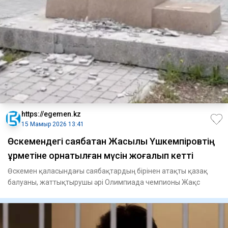
https://egemen.kz
15 Мамыр 2026 13:41
Өскемендегі саябақтан Жақсылық Үшкемпіровтің
құрметіне орнатылған мүсін жоғалып кетті
Өскемен қаласындағы саябақтардың бірінен атақты қазақ
балуаны, жаттықтырушы әрі Олимпиада чемпионы Жақс