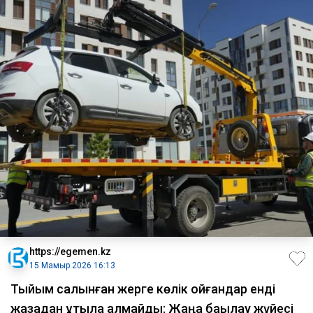
https://egemen.kz
15 Мамыр 2026 16:13
Тыйым салынған жерге көлік қойғандар енді
жазадан құтыла алмайды: Жаңа бақылау жүйесі