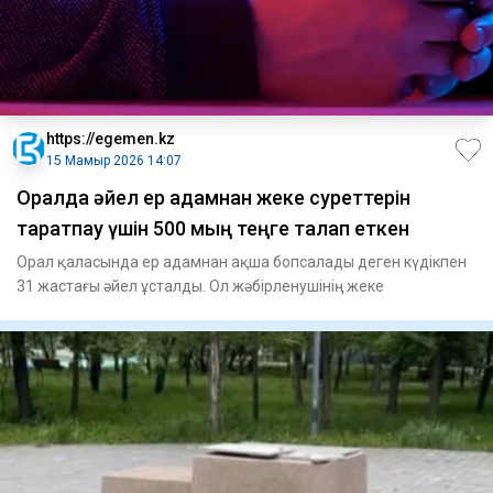
https://egemen.kz
15 Мамыр 2026 14:07
Оралда әйел ер адамнан жеке суреттерін
таратпау үшін 500 мың теңге талап еткен
Орал қаласында ер адамнан ақша бопсалады деген күдікпен
31 жастағы әйел ұсталды. Ол жәбірленушінің жеке