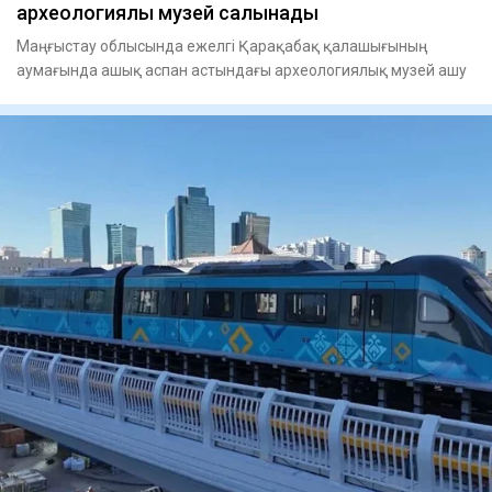
археологиялық музей салынады
Маңғыстау облысында ежелгі Қарақабақ қалашығының
аумағында ашық аспан астындағы археологиялық музей ашу