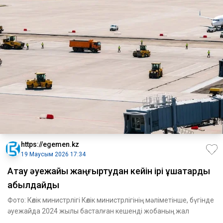
https://egemen.kz
19 Маусым 2026 17:34
Ақтау әуежайы жаңғыртудан кейін ірі ұшақтарды
қабылдайды
Фото: Көлік министрлігі Көлік министрлігінің мәліметінше, бүгінде
әуежайда 2024 жылы басталған кешенді жобаның жал