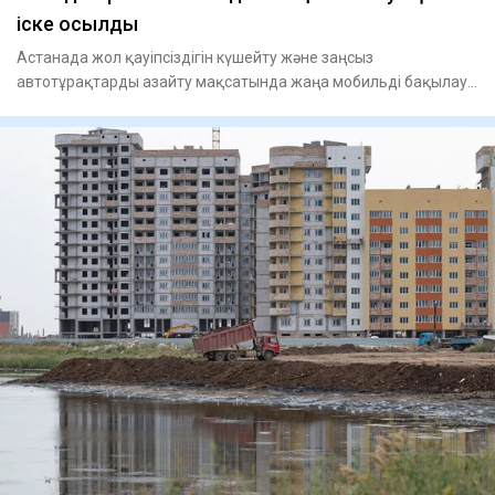
іске қосылды
Астанада жол қауіпсіздігін күшейту және заңсыз
автотұрақтарды азайту мақсатында жаңа мобильді бақылау
ж