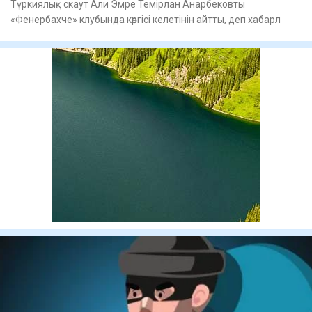
Түркиялық скаут Али Эмре Темірлан Анарбековты
«Фенербахче» клубында көргісі келетінін айтты, деп хабарл