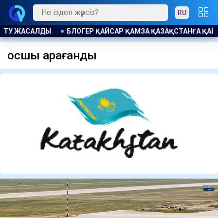
RU
ЕР ҚАЙСАР ҚАМЗА ҚАЗАҚСТАНҒА ҚАЙТАРЫЛДЫ ПРОКУРАТУР
қосшы қарағанды