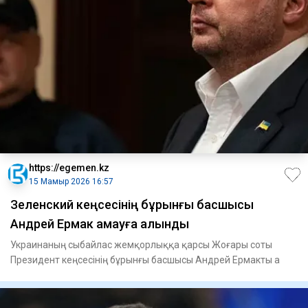
https://egemen.kz
15 Мамыр 2026 16:57
Зеленский кеңсесінің бұрынғы басшысы
Андрей Ермак қамауға алынды
Украинаның сыбайлас жемқорлыққа қарсы Жоғары соты
Президент кеңсесінің бұрынғы басшысы Андрей Ермакты а