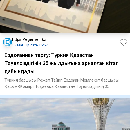
https://egemen.kz
15 Мамыр 2026 15:57
Ердоғаннан тарту: Түркия Қазақстан
Тәуелсіздігінің 35 жылдығына арналған кітап
дайындады
Түркия басшысы Режеп Тайип Ердоған Мемлекет басшысы
Қасым-Жомарт Тоқаевқа Қазақстан Тәуелсіздігінің 35