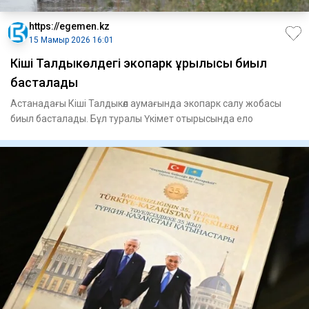
https://egemen.kz
15 Мамыр 2026 16:01
Кіші Талдыкөлдегі экопарк құрылысы биыл
басталады
Астанадағы Кіші Талдыкөл аумағында экопарк салу жобасы
биыл басталады. Бұл туралы Үкімет отырысында ело