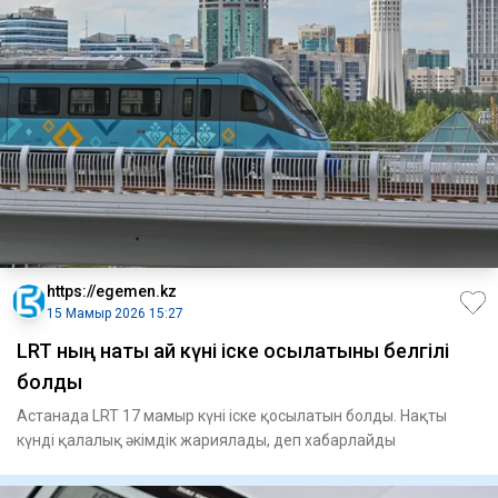
https://egemen.kz
15 Мамыр 2026 15:27
LRT ның нақты қай күні іске қосылатыны белгілі
болды
Астанада LRT 17 мамыр күні іске қосылатын болды. Нақты
күнді қалалық әкімдік жариялады, деп хабарлайды