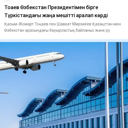
Тоқаев Өзбекстан Президентімен бірге
Түркістандағы жаңа мешітті аралап көрді
Қасым-Жомарт Тоқаев пен Шавкат Мирзиёев Қазақстан мен
Өзбекстан арасындағы бауырластық байланыс және ру