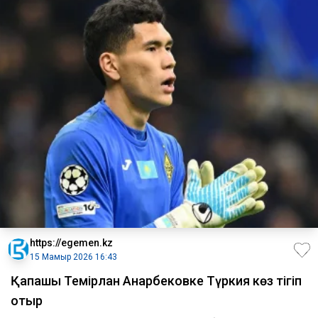
https://egemen.kz
15 Мамыр 2026 16:43
Қақпашы Темірлан Анарбековке Түркия көз тігіп
отыр