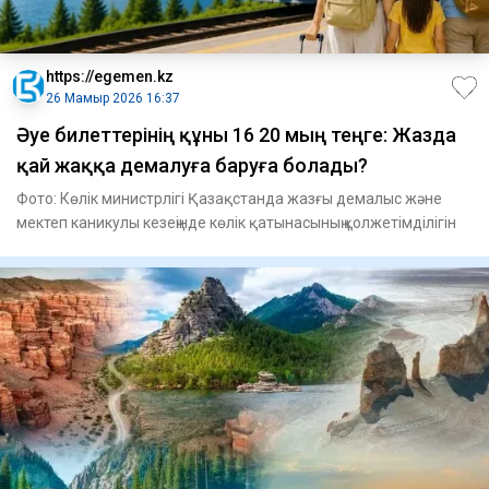
https://egemen.kz
26 Мамыр 2026 16:37
Әуе билеттерінің құны 16 20 мың теңге: Жазда
қай жаққа демалуға баруға болады?
Фото: Көлік министрлігі Қазақстанда жазғы демалыс және
мектеп каникулы кезеңінде көлік қатынасының қолжетімділігін