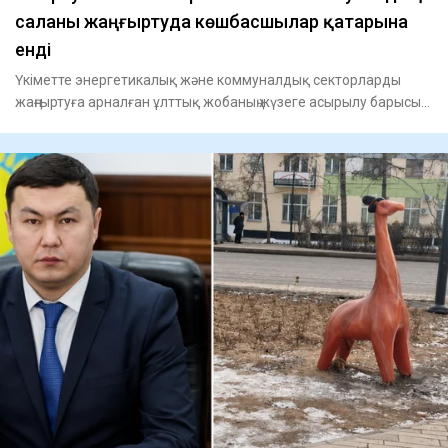
саланы жаңғыртуда көшбасшылар қатарына
енді
Үкіметте энергетикалық және коммуналдық секторларды
жаңғыртуға арналған ұлттық жобаның жүзеге асырылу барысы
қаралды.