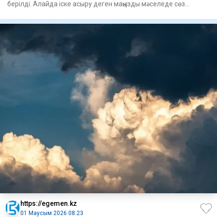
берілді. Алайда іске асыру деген маңызды мәселеде сөз
басынд
https://egemen.kz
01 Маусым 2026 08:23