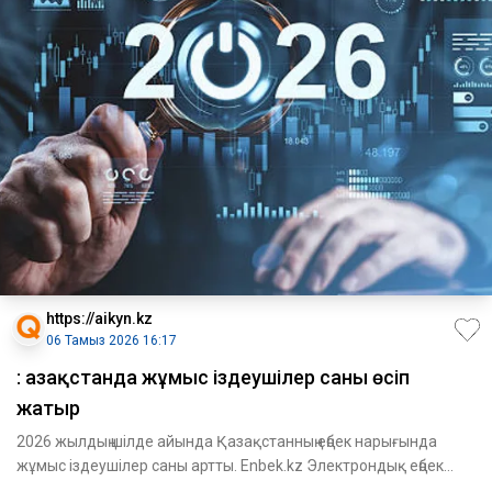
https://aikyn.kz
06 Тамыз 2026 16:17
: Қазақстанда жұмыс іздеушілер саны өсіп
жатыр
2026 жылдың шілде айында Қазақстанның еңбек нарығында
жұмыс іздеушілер саны артты. Enbek.kz Электрондық еңбек
биржасын