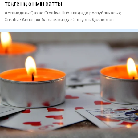
теңгенің өнімін сатты
Астанадағы Qazaq Creative Hub алаңында республикалық
Creative Aimaq жобасы аясында Солтүстік Қазақстан
облысының «Бота