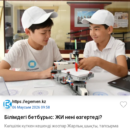
https://egemen.kz
06 Маусым 2026 09:58
Білімдегі бетбұрыс: ЖИ нені өзгертеді?
Көпшілік күткен кешенді жоспар Жарлық шықты, тапсырма