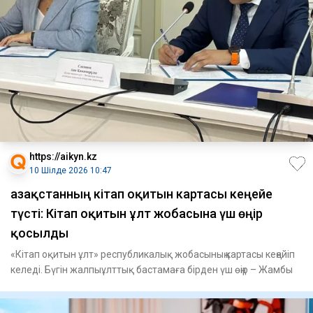
https://aikyn.kz
10 Шілде 2026 10:47
Қазақстанның кітап оқитын картасы кеңейе
түсті: Кітап оқитын ұлт жобасына үш өңір
қосылды
«Кітап оқитын ұлт» республикалық жобасының картасы кеңейіп
келеді. Бүгін жалпыұлттық бастамаға бірден үш өңір – Жамбы