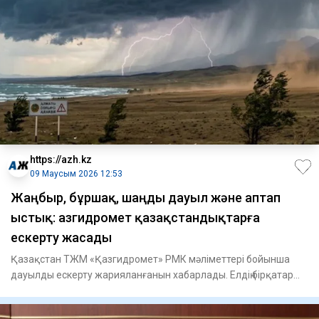
https://azh.kz
09 Маусым 2026 12:53
Жаңбыр, бұршақ, шаңды дауыл және аптап
ыстық: Қазгидромет қазақстандықтарға
ескерту жасады
Қазақстан ТЖМ «Қазгидромет» РМК мәліметтері бойынша
дауылды ескерту жарияланғанын хабарлады. Елдің бірқатар
өңірлерінде