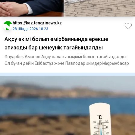
https://kaz.tengrinews.kz
28 Шілде 2026 18:23
Ақсу әкімі болып өмірбаянында ерекше
эпизоды бар шенеунік тағайындалды
Әнуарбек Аманов Ақсу қаласының әкімі болып тағайындалды.
Ол бұған дейін Екібастұз және Павлодар әкімдерінің орынбасар