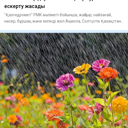
ескерту жасады
"Қазгидромет" РМК мәліметі бойынша, жаңбыр, найзағай,
нөсер, бұршақ және екпінді жел Ақмола, Солтүстік Қазақстан,
Қост