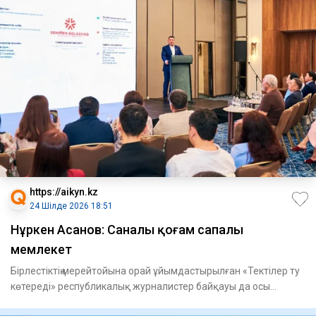
https://aikyn.kz
24 Шілде 2026 18:51
Нұркен Асанов: Саналы қоғам сапалы
мемлекет
Бірлестіктің мерейтойына орай ұйымдастырылған «Тектілер ту
көтереді» республикалық журналистер байқауы да осы
ұстанымн