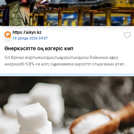
https://aikyn.kz
16 Шілде 2026 04:07
Өнеркәсіпте оң өзгеріс көп
Ол бірінші жартыжылдықтың қорытын­дысы бойынша өңдеу
өнеркәсібі 9,8%-ға өсіп, оң динамика көрсетіп отырғанын атап
өтті