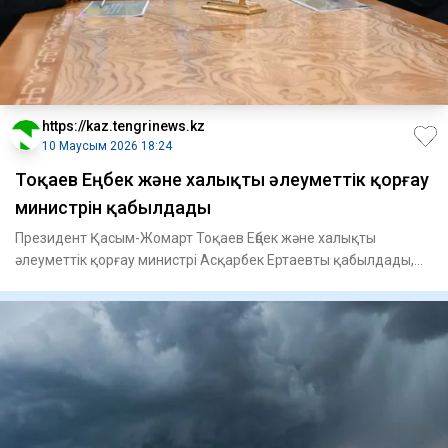
https://kaz.tengrinews.kz
10 Маусым 2026 18:24
Тоқаев Еңбек және халықты әлеуметтік қорғау
министрін қабылдады
Президент Қасым-Жомарт Тоқаев Еңбек және халықты
әлеуметтік қорғау министрі Асқарбек Ертаевты қабылдады,
деп хабарлай