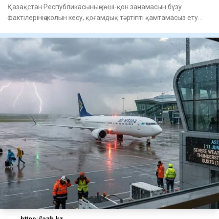
Қазақстан Республикасының көші-қон заңнамасын бұзу
фактілерінің жолын кесу, қоғамдық тәртіпті қамтамасыз ету
және шетел
https://azh.kz