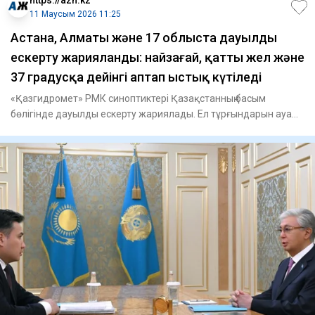
11 Маусым 2026 11:25
Астана, Алматы және 17 облыста дауылды
ескерту жарияланды: найзағай, қатты жел және
37 градусқа дейінгі аптап ыстық күтіледі
«Қазгидромет» РМК синоптиктері Қазақстанның басым
бөлігінде дауылды ескерту жариялады. Ел тұрғындарын ауа
райының күрт