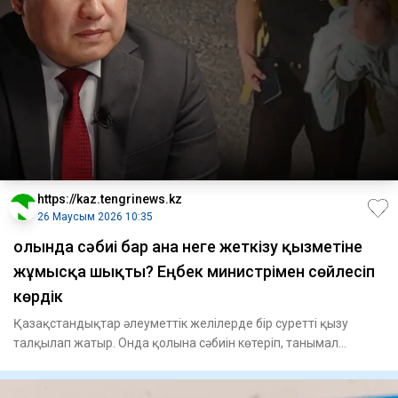
https://kaz.tengrinews.kz
26 Маусым 2026 10:35
Қолында сәбиі бар ана неге жеткізу қызметіне
жұмысқа шықты? Еңбек министрімен сөйлесіп
көрдік
Қазақстандықтар әлеуметтік желілерде бір суретті қызу
талқылап жатыр. Онда қолына сәбиін көтеріп, танымал
жеткізу сер