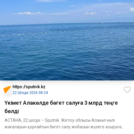
https://sputnik.kz
22 Шілде 2026 08:24
Үкімет Алакөлде бөгет салуға 3 млрд теңге
бөлді
АСТАНА, 22 шілде – Sputnik. Жетісу облысы Алакөл көлі
жағалауын қорғайтын бөгет салу жобасын жүзеге асыруға
үкімет резер