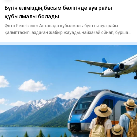
Бүгін еліміздің басым бөлігінде ауа райы
құбылмалы болады
Фото Pexels.com Астанада құбылмалы бұлтты ауа райы
қалыптасып, аздаған жаңбыр жауады, найзағай ойнап, бұршақ
түсуі