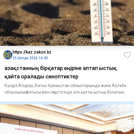
https://kaz.zakon.kz
25 Шілде 2026 16:43
Қазақстанның бірқатар өңіріне аптап ыстық
қайта оралады синоптиктер
Күндіз Атырау, Батыс Қазақстан облыстарында және Ақтөбе
облысының батысы мен оңтүстігінде өте қатты ыстық болатыны
болж