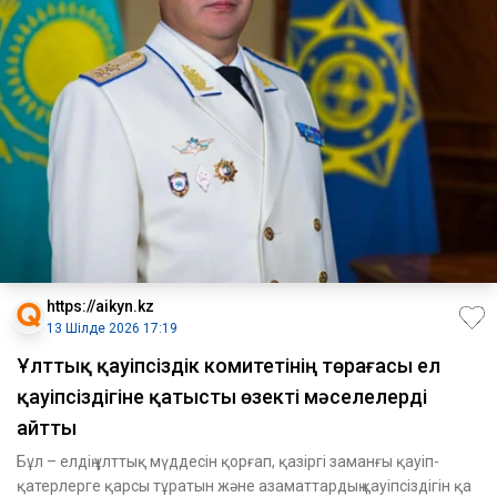
https://aikyn.kz
13 Шілде 2026 17:19
Ұлттық қауіпсіздік комитетінің төрағасы ел
қауіпсіздігіне қатысты өзекті мәселелерді
айтты
Бұл – елдің ұлттық мүддесін қорғап, қазіргі заманғы қауіп-
қатерлерге қарсы тұратын және азаматтардың қауіпсіздігін қа