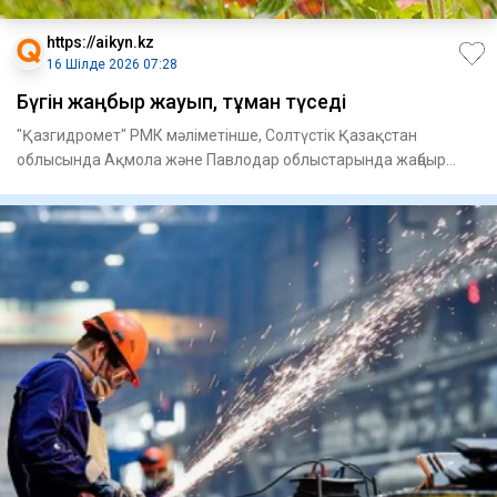
https://aikyn.kz
16 Шілде 2026 07:28
Бүгін жаңбыр жауып, тұман түседі
"Қазгидромет" РМК мәліметінше, Солтүстік Қазақстан
облысында Ақмола және Павлодар облыстарында жаңбыр
жауады деп күтіл