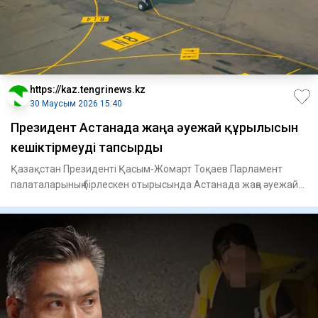
https://kaz.tengrinews.kz
30 Маусым 2026 15:40
Президент Астанада жаңа әуежай құрылысын
кешіктірмеуді тапсырды
Қазақстан Президенті Қасым-Жомарт Тоқаев Парламент
палаталарының бірлескен отырысында Астанада жаңа әуежай
құрылысы ж