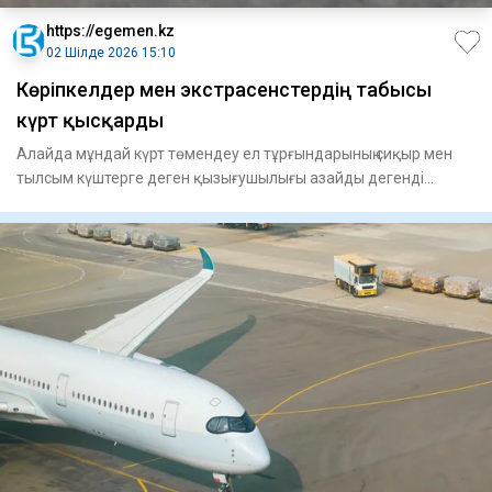
https://egemen.kz
02 Шілде 2026 15:10
Көріпкелдер мен экстрасенстердің табысы
күрт қысқарды
Алайда мұндай күрт төмендеу ел тұрғындарының сиқыр мен
тылсым күштерге деген қызығушылығы азайды дегенді
білдірмей