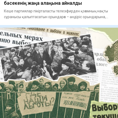
бәсекенің жаңа алаңына айналды
Кеше партиялар пікірталасты телеэфирден қоғамның нақты
сұранысы қалыптасатын орындарға – өндіріс орындарына,
әлеуметті