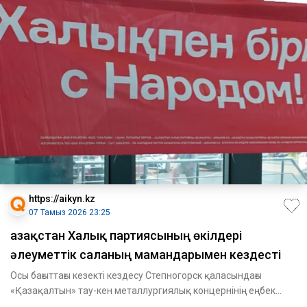
https://aikyn.kz
07 Тамыз 2026 23:25
Қазақстан Халық партиясының өкілдері
әлеуметтік саланың мамандарымен кездесті
Осы бағыттағы кезекті кездесу Степногорск қаласындағы
«Қазақалтын» тау-кен металлургиялық концернінің еңбек
ұжымымен ө