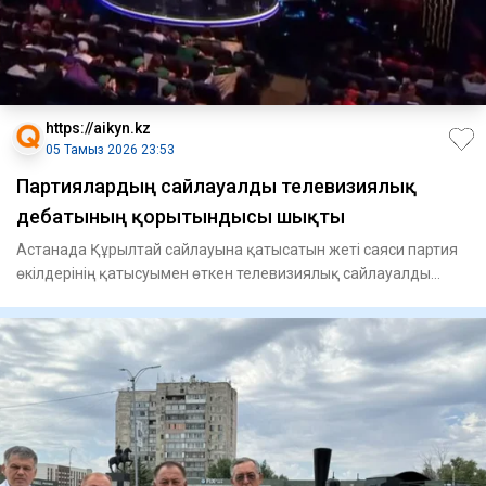
https://aikyn.kz
05 Тамыз 2026 23:53
Партиялардың сайлауалды телевизиялық
дебатының қорытындысы шықты
Астанада Құрылтай сайлауына қатысатын жеті саяси партия
өкілдерінің қатысуымен өткен телевизиялық сайлауалды
дебат жоб