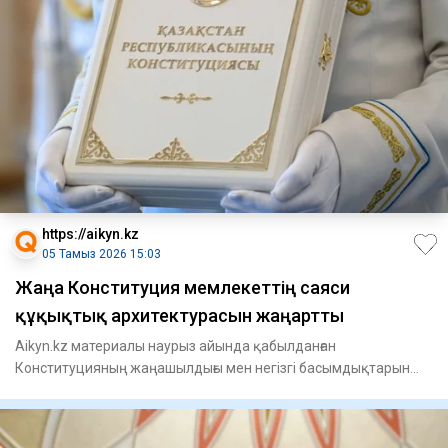
https://aikyn.kz
05 Тамыз 2026 15:03
Жаңа Конституция мемлекеттің саяси
құқықтық архитектурасын жаңартты
Aikyn.kz материалы наурыз айында қабылданған
Конституцияның жаңашылдығы мен негізгі басымдықтарын
талдауға арналған. 1