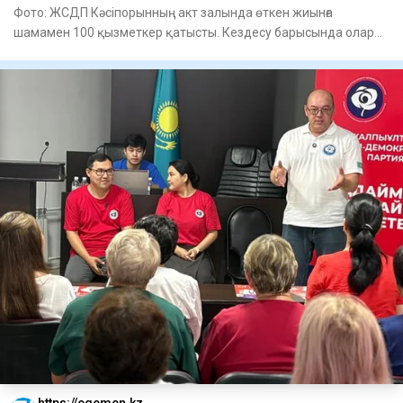
Фото: ЖСДП Кәсіпорынның акт залында өткен жиынға
шамамен 100 қызметкер қатысты. Кездесу барысында олар
партияның сай
https://egemen.kz