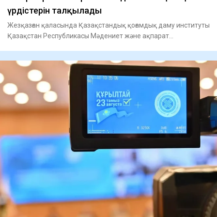
үрдістерін талқылады
Жезқазған қаласында Қазақстандық қоғамдық даму институты
Қазақстан Республикасы Мәдениет және ақпарат
министрлігінің қ