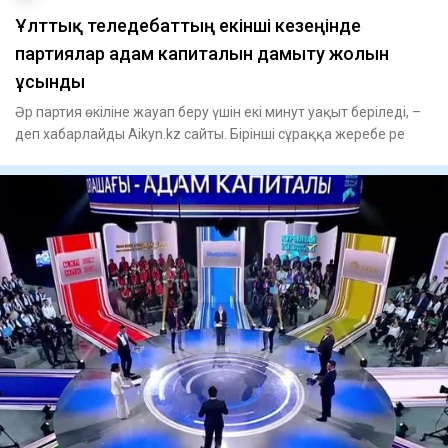
Ұлттық теледебаттың екінші кезеңінде
партиялар адам капиталын дамыту жолын
ұсынды
Әр партия өкіліне жауап беру үшін екі минут уақыт беріледі, –
деп хабарлайды Aikyn.kz сайты. Бірінші сұраққа жеребе ре