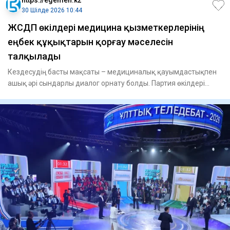
30 Шілде 2026 10:44
ЖСДП өкілдері медицина қызметкерлерінің
еңбек құқықтарын қорғау мәселесін
талқылады
Кездесудің басты мақсаты – медициналық қауымдастықпен
ашық әрі сындарлы диалог орнату болды. Партия өкілдері
ЖСДП-ны