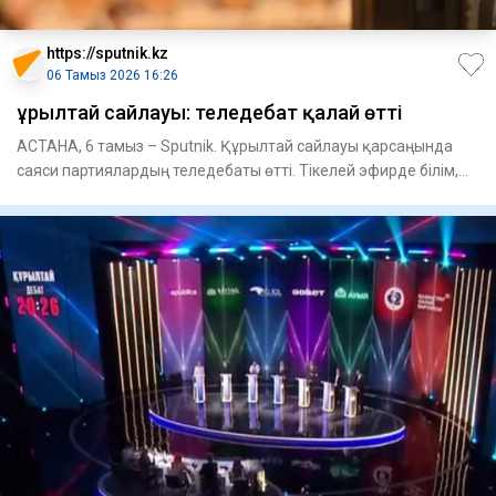
https://sputnik.kz
06 Тамыз 2026 16:26
Құрылтай сайлауы: теледебат қалай өтті
АСТАНА, 6 тамыз – Sputnik. Құрылтай сайлауы қарсаңында
саяси партиялардың теледебаты өтті. Тікелей эфирде білім,
ғылым ж