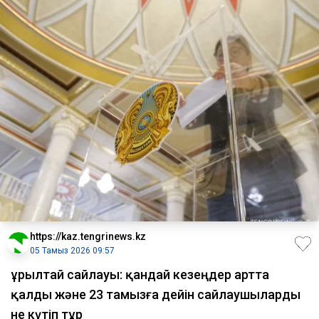
https://kaz.tengrinews.kz
05 Тамыз 2026 09:57
Құрылтай сайлауы: қандай кезеңдер артта
қалды және 23 тамызға дейін сайлаушыларды
не күтіп тұр