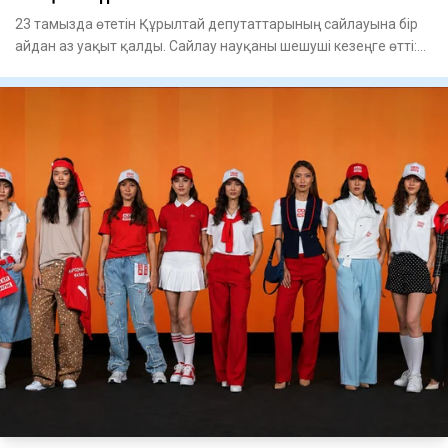
23 тамызда өтетін Құрылтай депутаттарының сайлауына бір
айдан аз уақыт қалды. Сайлау науқаны шешуші кезеңге өтті:
пар