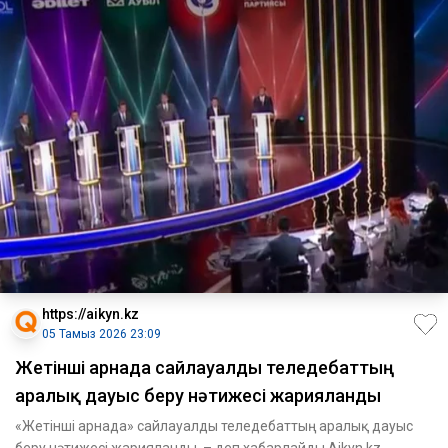
https://aikyn.kz
05 Тамыз 2026 23:09
Жетінші арнада сайлауалды теледебаттың
аралық дауыс беру нәтижесі жарияланды
«Жетінші арнада» сайлауалды теледебаттың аралық дауыс
беру нәтижесі жарияланды, – деп хабарлайды Aikyn.kz.