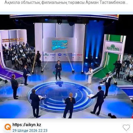
Ақмола облыстық филиалының төрағасы Арман Тастамбеков
кәсіби әрі н
https://aikyn.kz
29 Шілде 2026 22:23