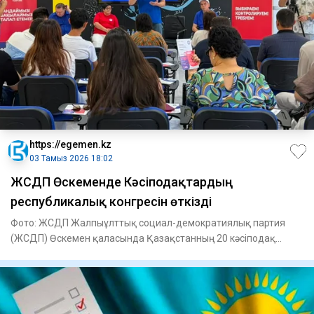
https://egemen.kz
03 Тамыз 2026 18:02
ЖСДП Өскеменде Кәсіподақтардың
республикалық конгресін өткізді
Фото: ЖСДП Жалпыұлттық социал-демократиялық партия
(ЖСДП) Өскемен қаласында Қазақстанның 20 кәсіподақ
ұйымының қатыс