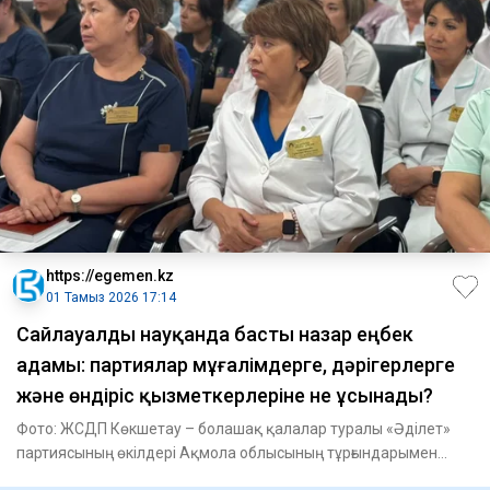
https://egemen.kz
01 Тамыз 2026 17:14
Сайлауалды науқанда басты назар еңбек
адамы: партиялар мұғалімдерге, дәрігерлерге
және өндіріс қызметкерлеріне не ұсынады?
Фото: ЖСДП Көкшетау – болашақ қалалар туралы «Әділет»
партиясының өкілдері Ақмола облысының тұрғындарымен
кездесті.