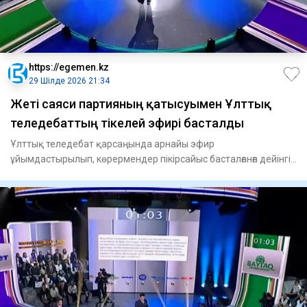
https://egemen.kz
29 Шілде 2026 21:34
️Жеті саяси партияның қатысуымен Ұлттық
теледебаттың тікелей эфирі басталды
Ұлттық теледебат қарсаңында арнайы эфир
ұйымдастырылып, көрермендер пікірсайыс басталғанға дейінгі
дайындық барысын