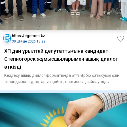
https://egemen.kz
30 Шілде 2026 18:22
ҚХП дан Құрылтай депутаттығына кандидат
Степногорск жұмысшыларымен ашық диалог
өткізді
Кездесу ашық диалог форматында өтті. Әрбір қатысушы өзін
толғандырған сұрақтарын қойып, партияның сайлауалды
бағдарл