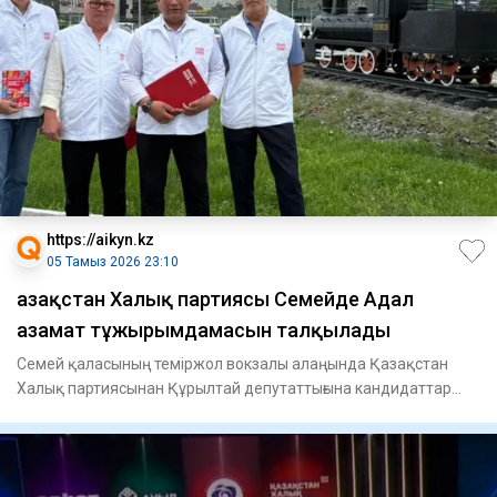
https://aikyn.kz
05 Тамыз 2026 23:10
Қазақстан Халық партиясы Семейде Адал
азамат тұжырымдамасын талқылады
Семей қаласының теміржол вокзалы алаңында Қазақстан
Халық партиясынан Құрылтай депутаттығына кандидаттар
көлік саласын