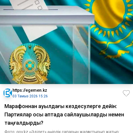
https://egemen.kz
03 Тамыз 2026 15:26
Марафоннан ауылдағы кездесулерге дейін:
Партиялар осы аптада сайлаушыларды немен
таңғалдырды?
Фото: gov.kz «Әділет» өңірлік сапарын жалғастырып жатыр: