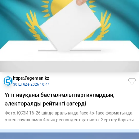
https://egemen.kz
30 Шілде 2026 10:44
Үгіт науқаны басталғалы партиялардың
электоралды рейтингі өзгерді
Фото: ҚСЗИ 16-26 шілде аралығында face-to-face форматында
өткен сауалнамаға 4 мың респондент қатысты. Зерттеу барысы