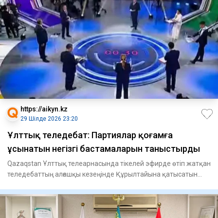
https://aikyn.kz
29 Шілде 2026 23:20
Ұлттық теледебат: Партиялар қоғамға
ұсынатын негізгі бастамаларын таныстырды
Qazaqstan Ұлттық телеарнасында тікелей эфирде өтіп жатқан
теледебаттың алғашқы кезеңінде Құрылтайына қатысатын
жеті са