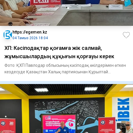
https://egemen.kz
04 Тамыз 2026 18:04
ҚХП: Кәсіподақтар қоғамға жік салмай,
жұмысшылардың құқығын қорғауы керек
Фото: ҚХП Павлодар облысының кәсіподақ өкілдерімен өткен
кездесуде Қазақстан Халық партиясынан Құрылтай
депутаттығын