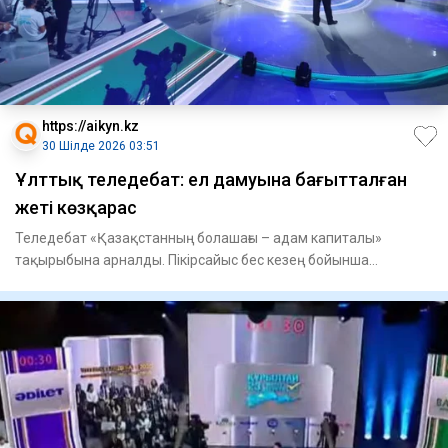
https://aikyn.kz
30 Шілде 2026 03:51
Ұлттық теледебат: ел дамуына бағытталған
жеті көзқарас
Теледебат «Қазақстанның болашағы – адам капиталы»
тақырыбына арналды. Пікірсайыс бес кезең бойынша
ұйымдастырылды. Алғ