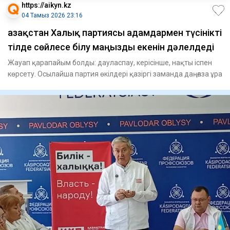
https://aikyn.kz
04 Тамыз 2026 23:16
Қазақстан Халық партиясы адамдармен түсінікті
тілде сөйлесе білу маңызды екенін дәлелдеді
Жауап қарапайым болды: дауласпау, керісінше, нақты іспен
көрсету. Осылайша партия өкілдері қазіргі заманда даңғаза ұра