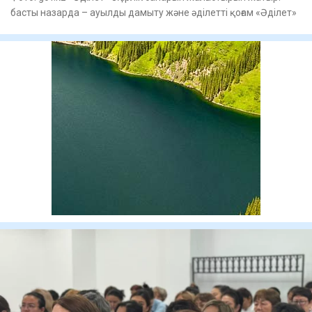
басты назарда – ауылды дамыту және әділетті қоғам «Әділет»