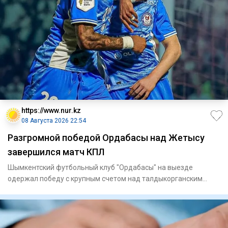
https://www.nur.kz
08 Августа 2026 22:54
Разгромной победой Ордабасы над Жетысу
завершился матч КПЛ
Шымкентский футбольный клуб "Ордабасы" на выезде
одержал победу с крупным счетом над талдыкорганским
"Жетысу" в матче 21