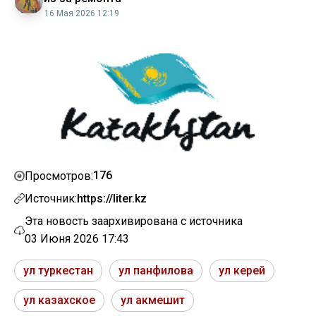
16 Мая 2026 12:19
176
Просмотров:
Источник:
https://liter.kz
Эта новость заархивирована с источника
03 Июня 2026 17:43
ул туркестан
ул панфилова
ул керей
ул казахское
ул акмешит