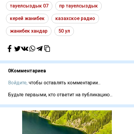
тауелсыздык 07
пр тауелсыздык
керей жанибек
казахское радио
жанибек хандар
50 ул
0
Комментариев
Войдите,
чтобы оставлять комментарии...
Будьте первыми, кто ответит на публикацию...