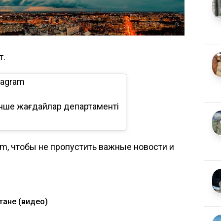
т.
tagram
енше жағдайлар департаменті
om, чтобы не пропустить важные новости и
тане (видео)