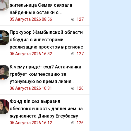
жительница Семея связала
найденные останки с
исчезновением отца
05 Августа 2026 08:56
127
Прокурор Жамбылской области
обсудил с инвесторами
реализацию проектов в регионе
05 Августа 2026 16:32
127
К чему придёт суд? Астанчанка
требует компенсацию за
утонувшую во время ливня
иномарку
06 Августа 2026 10:31
126
Фонд Әділ сөз выразил
обеспокоенность давлением на
журналиста Динару Егеубаеву
05 Августа 2026 16:12
126