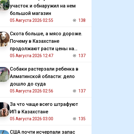
участок и обнаружил на нем
большой магазин
05 Августа 2026 02:55
138
Скота больше, а мясо дороже.
Почему в Казахстане
продолжают расти цены на
баранину и конину
05 Августа 2026 12:47
137
Собаки растерзали ребенка в
Алматинской области: дело
дошло до суда
05 Августа 2026 02:56
137
За что чаще всего штрафуют
ИП в Казахстане
05 Августа 2026 03:00
135
США почти исчерпали запас