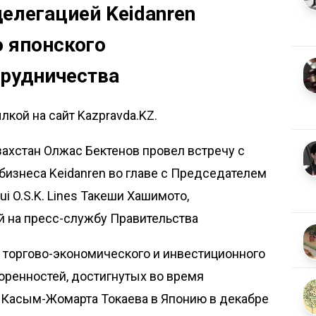
делегацией Keidanren
 японского
трудничества
кой на сайт Kazpravda.KZ.
ахстан Олжас Бектенов провел встречу с
изнеса Keidanren во главе с Председателем
i O.S.K. Lines Такеши Хашимото,
 на пресс-службу Правительства
торгово-экономического и инвестиционного
оренностей, достигнутых во время
 Касым-Жомарта Токаева в Японию в декабре