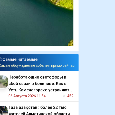
Самые читаемые
Самые обсуждаемые события прямо сейчас
Неработающие светофоры и
сбой связи в больнице. Как в
Усть Каменогорске устраняют
последствия ливня
06 Августа 2026 11:54
452
Таза Қазақстан : более 22 тыс.
жителей Алматинской области