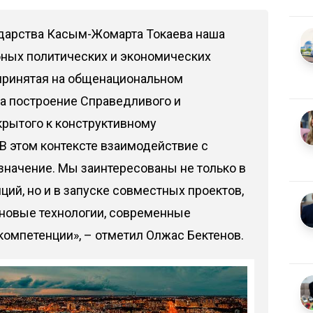
дарства Касым-Жомарта Токаева наша
бных политических и экономических
 принятая на общенациональном
на построение Справедливого и
крытого к конструктивному
В этом контексте взаимодействие с
значение. Мы заинтересованы не только в
ций, но и в запуске совместных проектов,
 новые технологии, современные
компетенции», – отметил Олжас Бектенов.