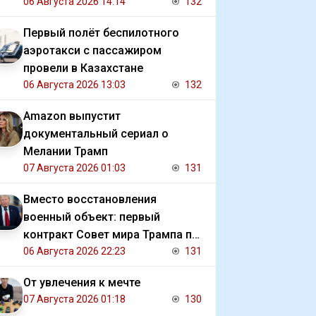
должниками государства
06 Августа 2026 14:14
132
Первый полёт беспилотного
аэротакси с пассажиром
провели в Казахстане
06 Августа 2026 13:03
132
Amazon выпустит
документальный сериал о
Мелании Трамп
07 Августа 2026 01:03
131
Вместо восстановления
военный объект: первый
контракт Совет мира Трампа по
Газе
06 Августа 2026 22:23
131
От увлечения к мечте
07 Августа 2026 01:18
130