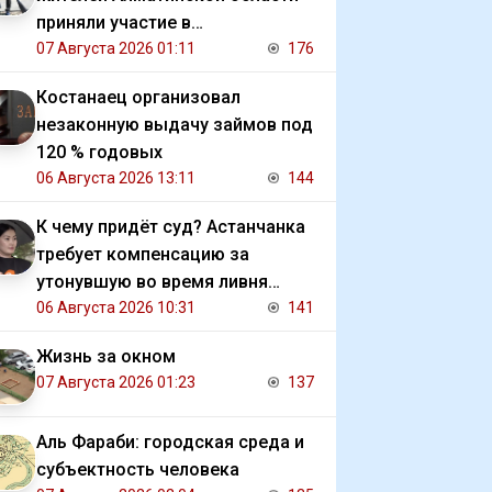
приняли участие в
экологической акции
07 Августа 2026 01:11
176
Костанаец организовал
незаконную выдачу займов под
120 % годовых
06 Августа 2026 13:11
144
К чему придёт суд? Астанчанка
требует компенсацию за
утонувшую во время ливня
иномарку
06 Августа 2026 10:31
141
Жизнь за окном
07 Августа 2026 01:23
137
Аль Фараби: городская среда и
субъектность человека