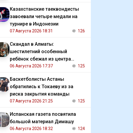
Казахстанские таеквондисты
завоевали четыре медали на
турнире в Индонезии
07 Августа 2026 18:31
126
Скандал в Алматы:
шестилетний особенный
ребёнок сбежал из центра
реабилитации и потерялся
06 Августа 2026 17:37
125
Баскетболисты Астаны
обратились к Токаеву из за
риска закрытия команды
07 Августа 2026 21:25
125
Испанская газета посвятила
большой материал Димашу
06 Августа 2026 18:32
124