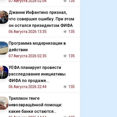
07 Августа 2026 02:04
135
Джанни Инфантино признал,
что совершил ошибку. При этом
он остался президентом ФИФА
06 Августа 2026 13:35
135
Программа модернизации в
действии
07 Августа 2026 02:35
135
УЕФА планирует провести
расследование инициативы
ФИФА по продаже
коммерческих прав на ЧМ
06 Августа 2026 22:44
135
Триллион тенге
невозвращённой помощи:
какие банки остаются