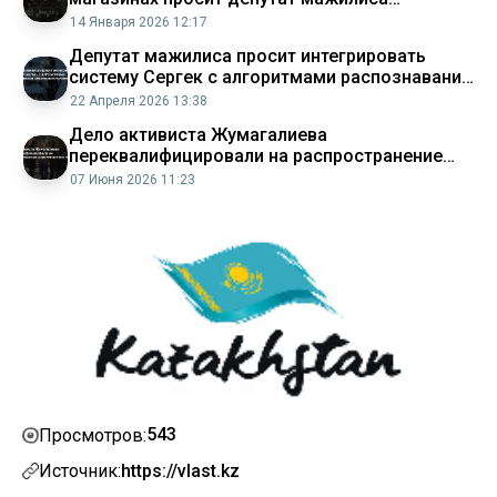
Аналитический интернет журнал Власть
14 Января 2026 12:17
Депутат мажилиса просит интегрировать
систему Сергек с алгоритмами распознавания
агрессивного поведения Аналитический
22 Апреля 2026 13:38
интернет журнал Власть
Дело активиста Жумагалиева
переквалифицировали на распространение
наркотических средств Аналитический
07 Июня 2026 11:23
интернет журнал Власть
543
Просмотров:
Источник:
https://vlast.kz