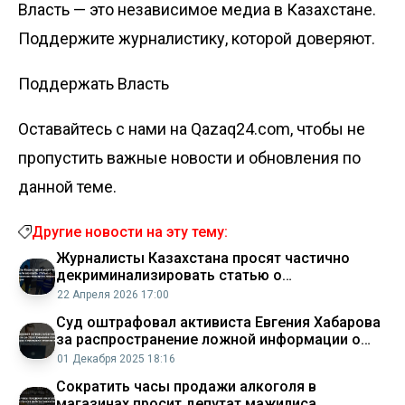
Власть — это независимое медиа в Казахстане.
Поддержите журналистику, которой доверяют.
Поддержать Власть
Оставайтесь с нами на Qazaq24.com, чтобы не
пропустить важные новости и обновления по
данной теме.
Другие новости на эту тему:
Журналисты Казахстана просят частично
декриминализировать статью о
распространении заведомо ложной
22 Апреля 2026 17:00
информации Аналитический интернет журнал
Суд оштрафовал активиста Евгения Хабарова
Власть
за распространение ложной информации о
причинах отказов в митингах Аналитический
01 Декабря 2025 18:16
интернет журнал Власть
Сократить часы продажи алкоголя в
магазинах просит депутат мажилиса