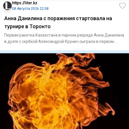
https://liter.kz
08 Августа 2026 22:08
Анна Данилина с поражения стартовала на
турнире в Торонто
Первая ракетка Казахстана в парном разряде Анна Данилина
в дуэте с сербкой Александрой Крунич сыграла в первом
круге ту