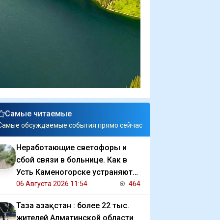
Самые читаемые
Самые обсуждаемые события прямо сейчас
Неработающие светофоры и
сбой связи в больнице. Как в
Усть Каменогорске устраняют
последствия ливня
06 Августа 2026 11:54
464
Таза Қазақстан : более 22 тыс.
жителей Алматинской области