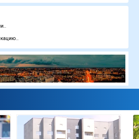
...
кацию...