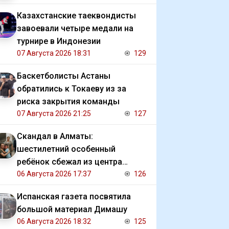
Казахстанские таеквондисты
завоевали четыре медали на
турнире в Индонезии
07 Августа 2026 18:31
129
Баскетболисты Астаны
обратились к Токаеву из за
риска закрытия команды
07 Августа 2026 21:25
127
Скандал в Алматы:
шестилетний особенный
ребёнок сбежал из центра
реабилитации и потерялся
06 Августа 2026 17:37
126
Испанская газета посвятила
большой материал Димашу
06 Августа 2026 18:32
125