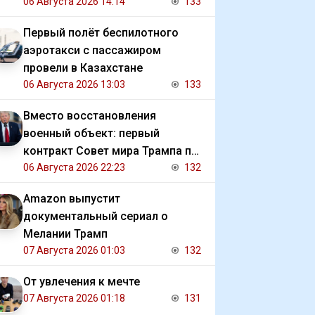
должниками государства
06 Августа 2026 14:14
133
Первый полёт беспилотного
аэротакси с пассажиром
провели в Казахстане
06 Августа 2026 13:03
133
Вместо восстановления
военный объект: первый
контракт Совет мира Трампа по
Газе
06 Августа 2026 22:23
132
Amazon выпустит
документальный сериал о
Мелании Трамп
07 Августа 2026 01:03
132
От увлечения к мечте
07 Августа 2026 01:18
131