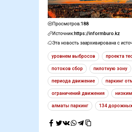
188
Просмотров:
Источник:
https://informburo.kz
Эта новость заархивирована с ист
уровнем выбросов
проекта те
потоков сбор
пилотную зону
периода движение
паркинг от
ограничений движения
низким
алматы паркинг
134 дорожны