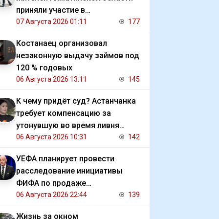
приняли участие в
экологической акции
07 Августа 2026 01:11
177
Костанаец организовал
незаконную выдачу займов под
120 % годовых
06 Августа 2026 13:11
145
К чему придёт суд? Астанчанка
требует компенсацию за
утонувшую во время ливня
иномарку
06 Августа 2026 10:31
142
УЕФА планирует провести
расследование инициативы
ФИФА по продаже
коммерческих прав на ЧМ
06 Августа 2026 22:44
139
Жизнь за окном