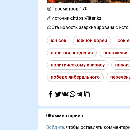
170
Просмотров:
Источник:
https://liter.kz
Эта новость заархивирована с ист
юн сок
южной кореи
сок е
попытки введения
положения 
политическому кризису
пожиз
победе либерального
перечен
0
Комментариев
Войдите,
чтобы оставлять комментарии