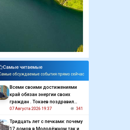
Самые читаемые
Самые обсуждаемые события прямо сейчас
Всеми своими достижениями
край обязан энергии своих
граждан . Токаев поздравил
жителей СКО с 90 летием
07 Августа 2026 19:37
341
региона
Тридцать лет с печками: почему
17 домов в Молодёжном так и