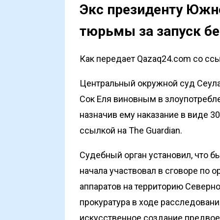
Экс президенту Южно
тюрьмы за запуск б
Как передает Qazaq24.com со ссыл
Центральный окружной суд Сеула
Сок Еля виновным в злоупотребле
назначив ему наказание в виде 3
ссылкой на
The Guardian
.
Судебный орган установил, что 
начала участвовал в сговоре по 
аппаратов на территорию Северно
прокуратура в ходе расследовани
искусственное создание предвое