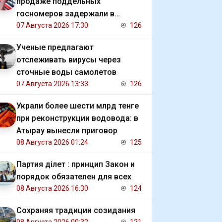
продаже поддельных
госномеров задержали в
Алматы
07 Августа 2026 17:30
126
Ученые предлагают
отслеживать вирусы через
сточные воды самолетов
07 Августа 2026 13:33
126
Украли более шести млрд тенге
при реконструкции водовода: в
Атырау вынесли приговор
08 Августа 2026 01:24
125
Партия Әділет : принцип Закон и
порядок обязателен для всех
08 Августа 2026 16:30
124
Сохраняя традиции созидания