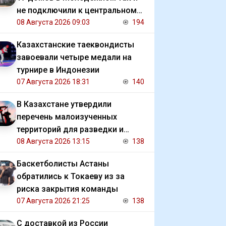
не подключили к центральному
отоплению
08 Августа 2026 09:03
194
Казахстанские таеквондисты
завоевали четыре медали на
турнире в Индонезии
07 Августа 2026 18:31
140
В Казахстане утвердили
перечень малоизученных
территорий для разведки и
добычи углеводородов
08 Августа 2026 13:15
138
Баскетболисты Астаны
обратились к Токаеву из за
риска закрытия команды
07 Августа 2026 21:25
138
С доставкой из России