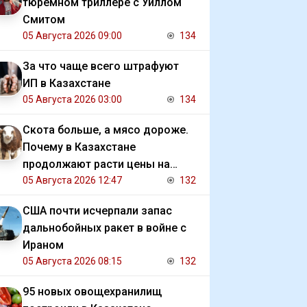
тюремном триллере с Уиллом
Смитом
05 Августа 2026 09:00
134
За что чаще всего штрафуют
ИП в Казахстане
05 Августа 2026 03:00
134
Скота больше, а мясо дороже.
Почему в Казахстане
продолжают расти цены на
баранину и конину
05 Августа 2026 12:47
132
США почти исчерпали запас
дальнобойных ракет в войне с
Ираном
05 Августа 2026 08:15
132
95 новых овощехранилищ