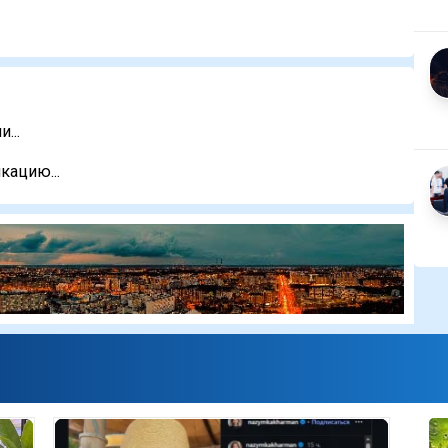
...
кацию...