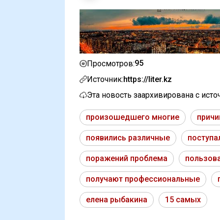
95
Просмотров:
Источник:
https://liter.kz
Эта новость заархивирована с ист
произошедшего многие
причи
появились различные
поступа
поражений проблема
пользова
получают профессиональные
елена рыбакина
15 самых