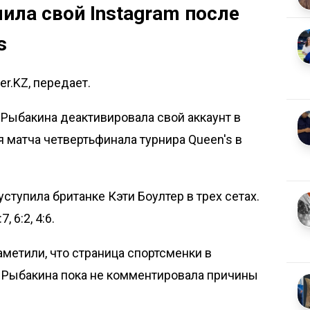
ила свой Instagram после
s
er.KZ, передает.
 Рыбакина деактивировала свой аккаунт в
я матча четвертьфинала турнира Queen's в
уступила британке Кэти Боултер в трех сетах.
 6:2, 4:6.
метили, что страница спортсменки в
а Рыбакина пока не комментировала причины