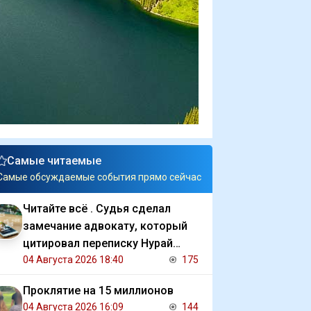
Самые читаемые
Самые обсуждаемые события прямо сейчас
Читайте всё . Судья сделал
замечание адвокату, который
цитировал переписку Нурай
Серикбай с обвиняемым
04 Августа 2026 18:40
175
Проклятие на 15 миллионов
04 Августа 2026 16:09
144