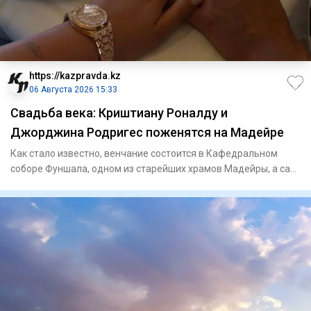
https://kazpravda.kz
06 Августа 2026 15:33
Свадьба века: Криштиану Роналду и
Джорджина Родригес поженятся на Мадейре
Как стало известно, венчание состоится в Кафедральном
соборе Фуншала, одном из старейших храмов Мадейры, а сам
банкет п