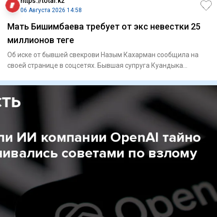
https://total.kz
06 Августа 2026 14:58
Мать Бишимбаева требует от экс невестки 25
миллионов теңге
Об иске от бывшей свекрови Назым Кахарман сообщила на
своей странице в соцсетях. Бывшая супруга Куандыка
Бишимбае