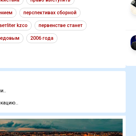
ением
перспективах сборной
етliter kzсо
первенстве станет
медовым
2006 года
...
кацию...