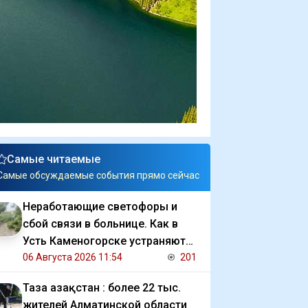
Самые читаемые
Самые обсуждаемые события прямо сейчас
Неработающие светофоры и
сбой связи в больнице. Как в
Усть Каменогорске устраняют
последствия ливня
06 Августа 2026 11:54
201
Таза Қазақстан : более 22 тыс.
жителей Алматинской области