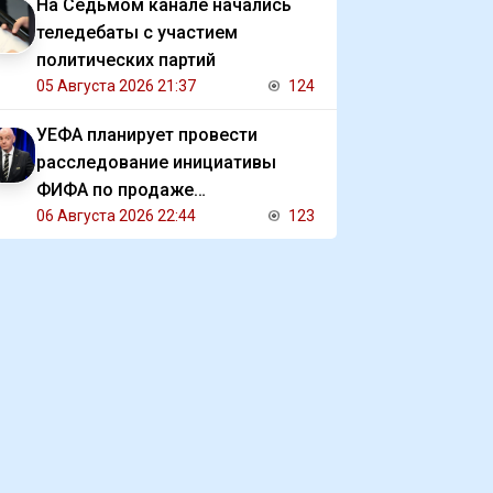
На Седьмом канале начались
теледебаты с участием
политических партий
05 Августа 2026 21:37
124
УЕФА планирует провести
расследование инициативы
ФИФА по продаже
коммерческих прав на ЧМ
06 Августа 2026 22:44
123