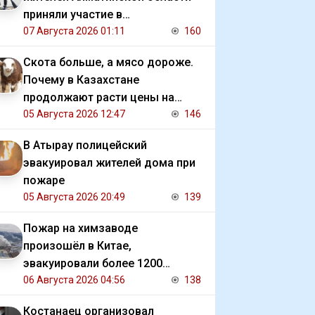
приняли участие в
экологической акции
07 Августа 2026 01:11
160
Скота больше, а мясо дороже.
Почему в Казахстане
продолжают расти цены на
баранину и конину
05 Августа 2026 12:47
146
В Атырау полицейский
эвакуировал жителей дома при
пожаре
05 Августа 2026 20:49
139
Пожар на химзаводе
произошёл в Китае,
эвакуировали более 1200
человек
06 Августа 2026 04:56
138
Костанаец организовал