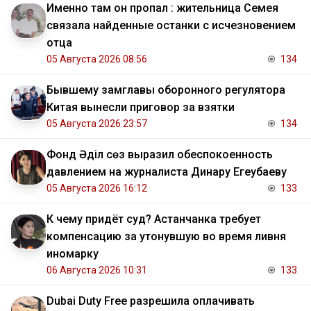
Именно там он пропал : жительница Семея
связала найденные останки с исчезновением
отца
05 Августа 2026 08:56
134
Бывшему замглавы оборонного регулятора
Китая вынесли приговор за взятки
05 Августа 2026 23:57
134
Фонд Әділ сөз выразил обеспокоенность
давлением на журналиста Динару Егеубаеву
05 Августа 2026 16:12
133
К чему придёт суд? Астанчанка требует
компенсацию за утонувшую во время ливня
иномарку
06 Августа 2026 10:31
133
Dubai Duty Free разрешила оплачивать