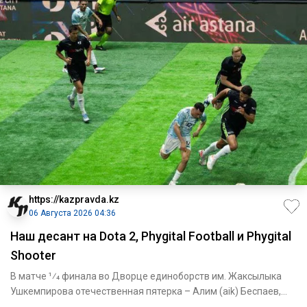
https://kazpravda.kz
06 Августа 2026 04:36
Наш десант на Dota 2, Phygital Football и Phygital
Shooter
В матче 1⁄4 финала во Дворце единоборств им. Жаксылыка
Ушкемпирова отечественная пятерка – Алим (aik) Беспаев,
Абдимал