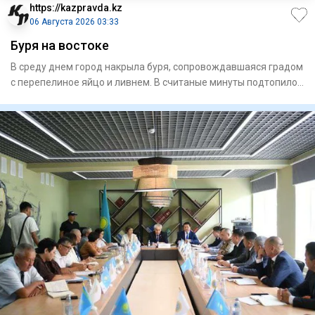
https://kazpravda.kz
06 Августа 2026 03:33
Буря на востоке
В среду днем город накрыла буря, сопровождавшая­ся градом
с перепелиное яйцо и ливнем. В считаные минуты подтопило
ули