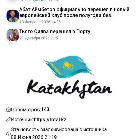
Абат Аймбетов официально перешел в новый
европейский клуб после полугода без
контракта
13 Февраля 2026 14:38
Тьяго Силва перешел в Порту
21 Декабря 2025 21:51
143
Просмотров:
Источник:
https://total.kz
Эта новость заархивирована с источника
08 Июня 2026 21:19