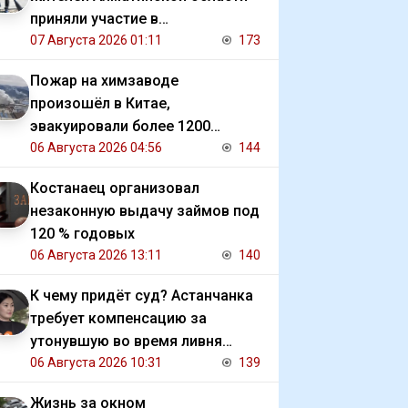
приняли участие в
экологической акции
07 Августа 2026 01:11
173
Пожар на химзаводе
произошёл в Китае,
эвакуировали более 1200
человек
06 Августа 2026 04:56
144
Костанаец организовал
незаконную выдачу займов под
120 % годовых
06 Августа 2026 13:11
140
К чему придёт суд? Астанчанка
требует компенсацию за
утонувшую во время ливня
иномарку
06 Августа 2026 10:31
139
Жизнь за окном