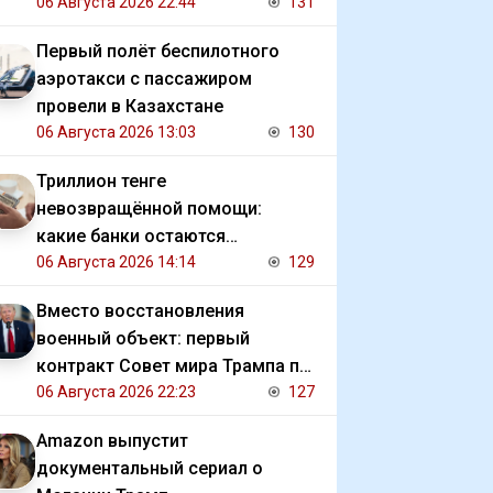
коммерческих прав на ЧМ
06 Августа 2026 22:44
131
Первый полёт беспилотного
аэротакси с пассажиром
провели в Казахстане
06 Августа 2026 13:03
130
Триллион тенге
невозвращённой помощи:
какие банки остаются
должниками государства
06 Августа 2026 14:14
129
Вместо восстановления
военный объект: первый
контракт Совет мира Трампа по
Газе
06 Августа 2026 22:23
127
Amazon выпустит
документальный сериал о