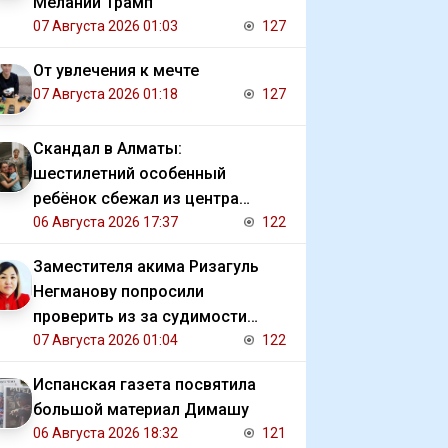
Мелании Трамп
07 Августа 2026 01:03
127
От увлечения к мечте
07 Августа 2026 01:18
127
Скандал в Алматы:
шестилетний особенный
ребёнок сбежал из центра
реабилитации и потерялся
06 Августа 2026 17:37
122
Заместителя акима Ризагуль
Негманову попросили
проверить из за судимости
сестры
07 Августа 2026 01:04
122
Испанская газета посвятила
большой материал Димашу
06 Августа 2026 18:32
121