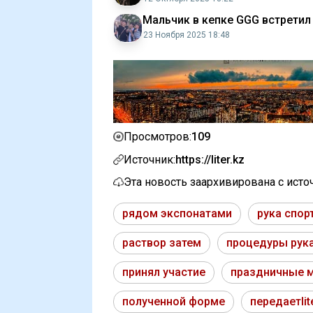
Мальчик в кепке GGG встретил
23 Ноября 2025 18:48
109
Просмотров:
Источник:
https://liter.kz
Эта новость заархивирована с ист
рядом экспонатами
рука спор
раствор затем
процедуры рук
принял участие
праздничные 
полученной форме
передаетlit