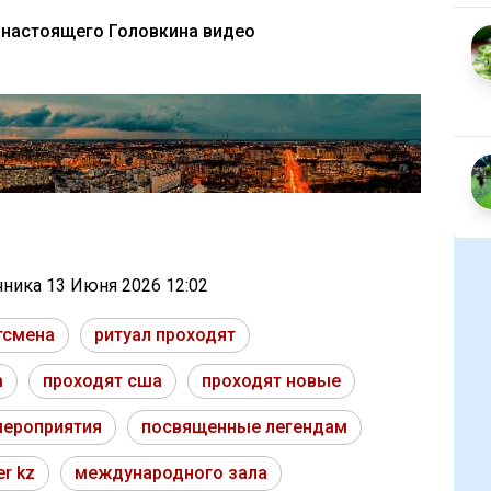
 настоящего Головкина видео
очника
13 Июня 2026 12:02
тсмена
ритуал проходят
а
проходят сша
проходят новые
мероприятия
посвященные легендам
er kz
международного зала