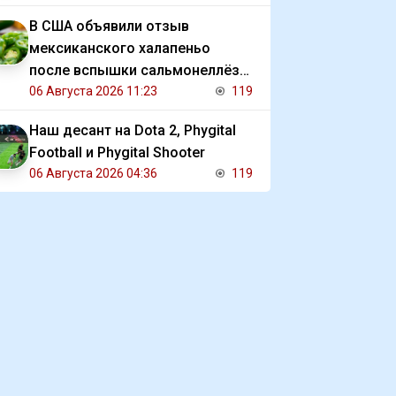
В США объявили отзыв
мексиканского халапеньо
после вспышки сальмонеллёза
в 27 штатах
06 Августа 2026 11:23
119
Наш десант на Dota 2, Phygital
Football и Phygital Shooter
06 Августа 2026 04:36
119