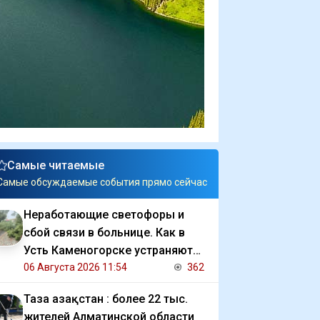
Самые читаемые
Самые обсуждаемые события прямо сейчас
Неработающие светофоры и
сбой связи в больнице. Как в
Усть Каменогорске устраняют
последствия ливня
06 Августа 2026 11:54
362
Таза Қазақстан : более 22 тыс.
жителей Алматинской области