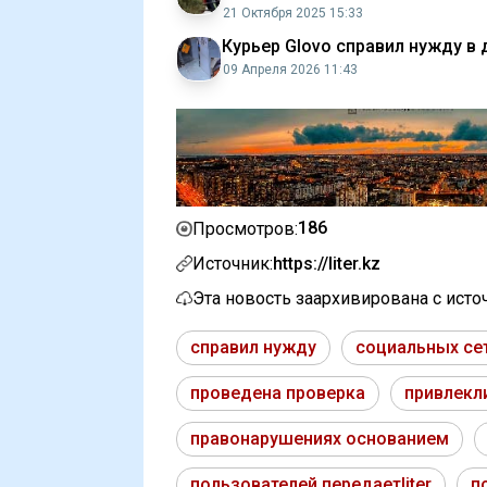
21 Октября 2025 15:33
Курьер Glovo справил нужду в
09 Апреля 2026 11:43
186
Просмотров:
Источник:
https://liter.kz
Эта новость заархивирована с ист
справил нужду
социальных се
проведена проверка
привлекл
правонарушениях основанием
пользователей передаетliter
п