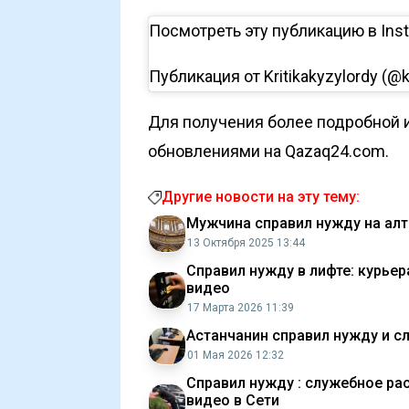
Посмотреть эту публикацию в Ins
Публикация от Kritikakyzylordy (@k
Для получения более подробной и
обновлениями на Qazaq24.com.
Другие новости на эту тему:
Мужчина справил нужду на алт
13 Октября 2025 13:44
Справил нужду в лифте: курье
видео
17 Марта 2026 11:39
Астанчанин справил нужду и с
01 Мая 2026 12:32
Справил нужду : служебное ра
видео в Сети