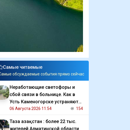
Самые читаемые
Самые обсуждаемые события прямо сейчас
Неработающие светофоры и
сбой связи в больнице. Как в
Усть Каменогорске устраняют
последствия ливня
06 Августа 2026 11:54
154
Таза Қазақстан : более 22 тыс.
жителей Алматинской области