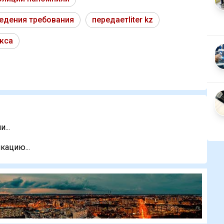
едения требования
передаетliter kz
кса
...
кацию...