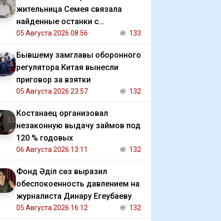
жительница Семея связала
найденные останки с
исчезновением отца
05 Августа 2026 08:56
133
Бывшему замглавы оборонного
регулятора Китая вынесли
приговор за взятки
05 Августа 2026 23:57
132
Костанаец организовал
незаконную выдачу займов под
120 % годовых
06 Августа 2026 13:11
132
Фонд Әділ сөз выразил
обеспокоенность давлением на
журналиста Динару Егеубаеву
05 Августа 2026 16:12
132