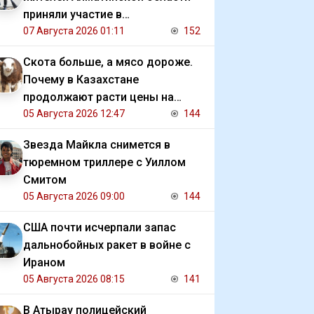
приняли участие в
экологической акции
07 Августа 2026 01:11
152
Скота больше, а мясо дороже.
Почему в Казахстане
продолжают расти цены на
баранину и конину
05 Августа 2026 12:47
144
Звезда Майкла снимется в
тюремном триллере с Уиллом
Смитом
05 Августа 2026 09:00
144
США почти исчерпали запас
дальнобойных ракет в войне с
Ираном
05 Августа 2026 08:15
141
В Атырау полицейский