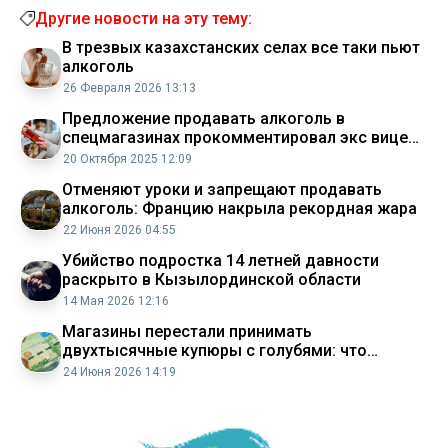
Другие новости на эту тему:
В трезвых казахстанских селах все таки пьют
алкоголь
26 Февраля 2026 13:13
Предложение продавать алкоголь в
спецмагазинах прокомментировал экс вице
министр МВД
20 Октября 2025 12:09
Отменяют уроки и запрещают продавать
алкоголь: Францию накрыла рекордная жара
22 Июня 2026 04:55
Убийство подростка 14 летней давности
раскрыто в Кызылординской области
14 Мая 2026 12:16
Магазины перестали принимать
двухтысячные купюры с голубями: что
делать, если они остались на руках
24 Июня 2026 14:19