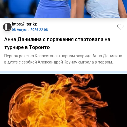
https://liter.kz
08 Августа 2026 22:08
Анна Данилина с поражения стартовала на
турнире в Торонто
Первая ракетка Казахстана в парном разряде Анна Данилина
в дуэте с сербкой Александрой Крунич сыграла в первом
круге ту