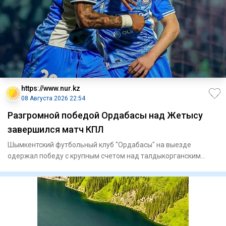
https://www.nur.kz
08 Августа 2026 22:54
Разгромной победой Ордабасы над Жетысу
завершился матч КПЛ
Шымкентский футбольный клуб "Ордабасы" на выезде
одержал победу с крупным счетом над талдыкорганским
"Жетысу" в матче 21