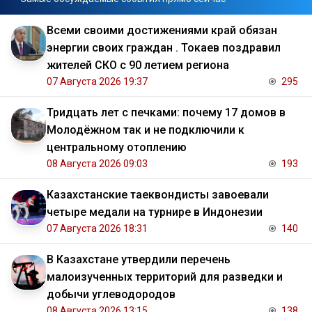
Всеми своими достижениями край обязан
энергии своих граждан . Токаев поздравил
жителей СКО с 90 летием региона
07 Августа 2026 19:37
295
Тридцать лет с печками: почему 17 домов в
Молодёжном так и не подключили к
центральному отоплению
08 Августа 2026 09:03
193
Казахстанские таеквондисты завоевали
четыре медали на турнире в Индонезии
07 Августа 2026 18:31
140
В Казахстане утвердили перечень
малоизученных территорий для разведки и
добычи углеводородов
08 Августа 2026 13:15
138