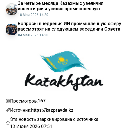
За четыре месяца Казахмыс увеличил
инвестиции и усилил промышленную
безопасность
18 Мая 2026 14:20
Вопросы внедрения ИИ промышленную сферу
рассмотрят на следующем заседании Совета
04 Мая 2026 14:20
167
Просмотров:
Источник:
https://kazpravda.kz
Эта новость заархивирована с источника
13 Июня 2026 07:51