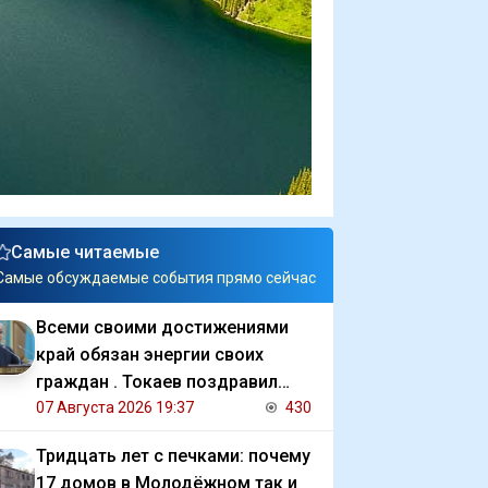
Самые читаемые
Самые обсуждаемые события прямо сейчас
Всеми своими достижениями
край обязан энергии своих
граждан . Токаев поздравил
жителей СКО с 90 летием
07 Августа 2026 19:37
430
региона
Тридцать лет с печками: почему
17 домов в Молодёжном так и