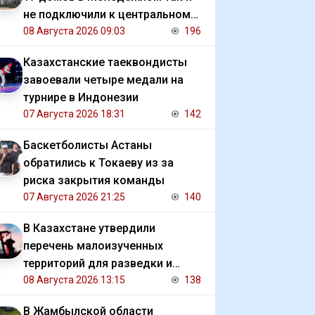
не подключили к центральному
отоплению
08 Августа 2026 09:03
196
Казахстанские таеквондисты
завоевали четыре медали на
турнире в Индонезии
07 Августа 2026 18:31
142
Баскетболисты Астаны
обратились к Токаеву из за
риска закрытия команды
07 Августа 2026 21:25
140
В Казахстане утвердили
перечень малоизученных
территорий для разведки и
добычи углеводородов
08 Августа 2026 13:15
138
В Жамбылской области