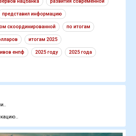
зервов нацбанка
развития современной
представил информацию
вом скоординированной
по итогам
олларов
итогам 2025
тивов енпф
2025 году
2025 года
...
кацию...