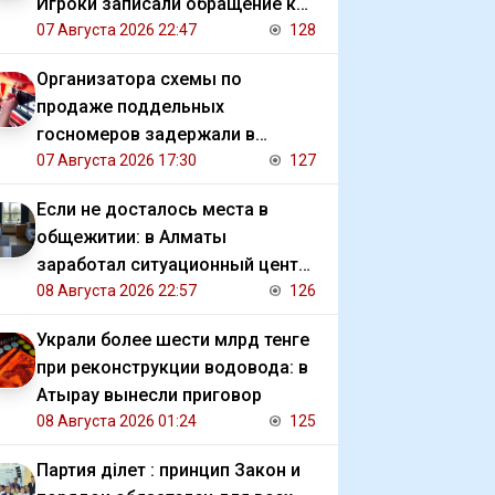
Игроки записали обращение к
президенту
07 Августа 2026 22:47
128
Организатора схемы по
продаже поддельных
госномеров задержали в
Алматы
07 Августа 2026 17:30
127
Если не досталось места в
общежитии: в Алматы
заработал ситуационный центр
для студентов
08 Августа 2026 22:57
126
Украли более шести млрд тенге
при реконструкции водовода: в
Атырау вынесли приговор
08 Августа 2026 01:24
125
Партия Әділет : принцип Закон и