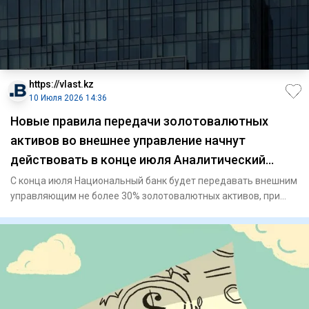
https://vlast.kz
10 Июля 2026 14:36
Новые правила передачи золотовалютных
активов во внешнее управление начнут
действовать в конце июля Аналитический
интернет журнал Власть
С конца июля Национальный банк будет передавать внешним
управляющим не более 30% золотовалютных активов, при
этом кажды