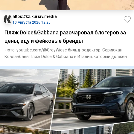
https://kz.kursiv.media
10 Августа 2026 12:25
Пляж Dolce&Gabbana разочаровал блогеров за
цены, еду и фейковые бренды
Фото: youtube.com/@GreyWiese бильд-редактор: Серикжан
Ковланбаев Пляж Dolce & Gabbana в Италии, который должен
ассоциир