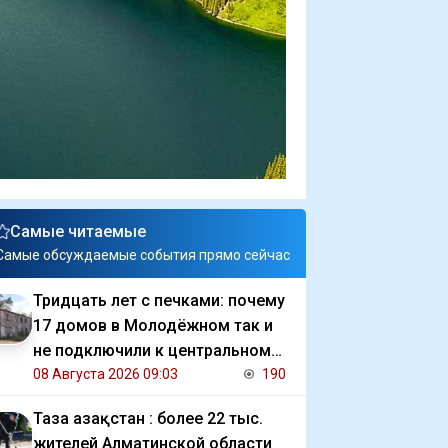
Самые читаемые
Самые обсуждаемые события прямо сейчас
Тридцать лет с печками: почему
17 домов в Молодёжном так и
не подключили к центральному
отоплению
08 Августа 2026 09:03
190
Таза Қазақстан : более 22 тыс.
жителей Алматинской области