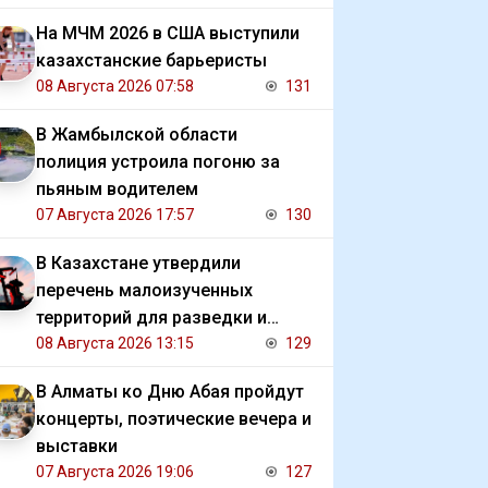
На МЧМ 2026 в США выступили
казахстанские барьеристы
08 Августа 2026 07:58
131
В Жамбылской области
полиция устроила погоню за
пьяным водителем
07 Августа 2026 17:57
130
В Казахстане утвердили
перечень малоизученных
территорий для разведки и
добычи углеводородов
08 Августа 2026 13:15
129
В Алматы ко Дню Абая пройдут
концерты, поэтические вечера и
выставки
07 Августа 2026 19:06
127