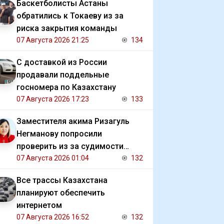
Баскетболисты Астаны
обратились к Токаеву из за
риска закрытия команды
07 Августа 2026 21:25
134
С доставкой из России
продавали поддельные
госномера по Казахстану
07 Августа 2026 17:23
133
Заместителя акима Ризагуль
Негманову попросили
проверить из за судимости
сестры
07 Августа 2026 01:04
132
Все трассы Казахстана
планируют обеспечить
интернетом
07 Августа 2026 16:52
132