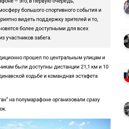
фоне – это, в первую очередь,
мосферу большого спортивного события и
Приятно видеть поддержку зрителей и то,
новятся более доступными для всех
из участников забега.
адиционно прошел по центральным улицам и
икам были доступны дистанции 21,1 км и 10
ндинавской ходьбе и командная эстафета
стан” на полумарафоне
организовали
сразу
ок.