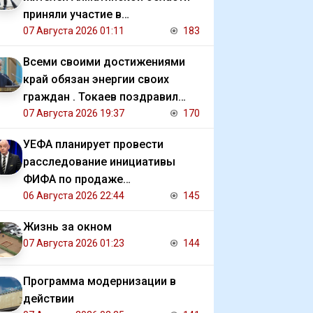
приняли участие в
экологической акции
07 Августа 2026 01:11
183
Всеми своими достижениями
край обязан энергии своих
граждан . Токаев поздравил
жителей СКО с 90 летием
07 Августа 2026 19:37
170
региона
УЕФА планирует провести
расследование инициативы
ФИФА по продаже
коммерческих прав на ЧМ
06 Августа 2026 22:44
145
Жизнь за окном
07 Августа 2026 01:23
144
Программа модернизации в
действии