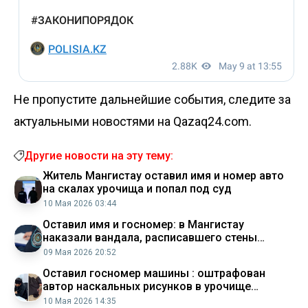
Не пропустите дальнейшие события, следите за
актуальными новостями на Qazaq24.com.
Другие новости на эту тему:
Житель Мангистау оставил имя и номер авто
на скалах урочища и попал под суд
10 Мая 2026 03:44
Оставил имя и госномер: в Мангистау
наказали вандала, расписавшего стены
Ыбыкты Сай (ВИДЕО)
09 Мая 2026 20:52
Оставил госномер машины : оштрафован
автор наскальных рисунков в урочище
Ыбыкты Сай
10 Мая 2026 14:35