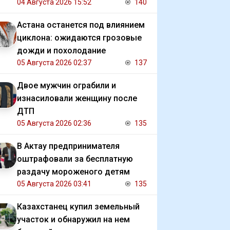
04 Августа 2026 15:52
140
Астана останется под влиянием
циклона: ожидаются грозовые
дожди и похолодание
05 Августа 2026 02:37
137
Двое мужчин ограбили и
изнасиловали женщину после
ДТП
05 Августа 2026 02:36
135
В Актау предпринимателя
оштрафовали за бесплатную
раздачу мороженого детям
05 Августа 2026 03:41
135
Казахстанец купил земельный
участок и обнаружил на нем