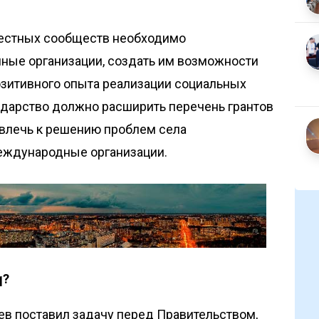
местных сообществ необходимо
нные организации, создать им возможности
озитивного опыта реализации социальных
сударство должно расширить перечень грантов
ивлечь к решению проблем села
еждународные организации.
q?
в поставил задачу перед Правительством,