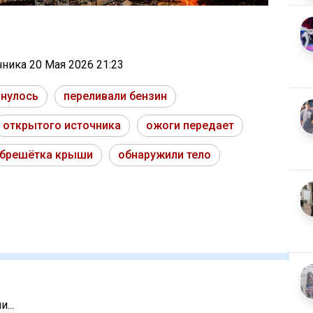
очника
20 Мая 2026 21:23
инулось
переливали бензин
открытого источника
ожоги передает
брешётка крыши
обнаружили тело
...