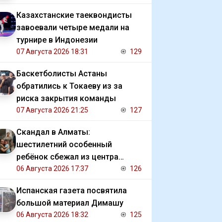
Казахстанские таеквондисты
завоевали четыре медали на
турнире в Индонезии
07 Августа 2026 18:31
129
Баскетболисты Астаны
обратились к Токаеву из за
риска закрытия команды
07 Августа 2026 21:25
127
Скандал в Алматы:
шестилетний особенный
ребёнок сбежал из центра
реабилитации и потерялся
06 Августа 2026 17:37
126
Испанская газета посвятила
большой материал Димашу
06 Августа 2026 18:32
125