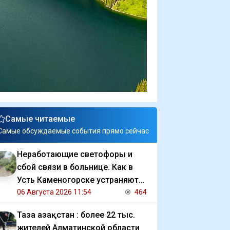
Самые читаемые
Самые обсуждаемые события прямо сейчас
Неработающие светофоры и
сбой связи в больнице. Как в
Усть Каменогорске устраняют
последствия ливня
06 Августа 2026 11:54
464
Таза Қазақстан : более 22 тыс.
жителей Алматинской области