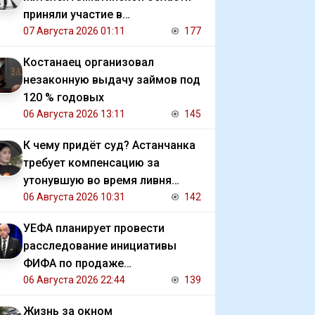
приняли участие в
экологической акции
07 Августа 2026 01:11
177
Костанаец организовал
незаконную выдачу займов под
120 % годовых
06 Августа 2026 13:11
145
К чему придёт суд? Астанчанка
требует компенсацию за
утонувшую во время ливня
иномарку
06 Августа 2026 10:31
142
УЕФА планирует провести
расследование инициативы
ФИФА по продаже
коммерческих прав на ЧМ
06 Августа 2026 22:44
139
Жизнь за окном