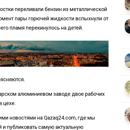
остки переливали бензин из металлической
момент пары горючей жидкости вспыхнули от
чего пламя перекинулось на детей.
ыясняются.
дарском алюминиевом заводе двое рабочих
в цехе.
ими новостями на Qazaq24.com, где мы
й и публиковать самую актуальную