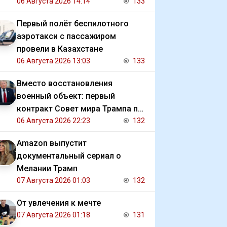
должниками государства
06 Августа 2026 14:14
133
Первый полёт беспилотного
аэротакси с пассажиром
провели в Казахстане
06 Августа 2026 13:03
133
Вместо восстановления
военный объект: первый
контракт Совет мира Трампа по
Газе
06 Августа 2026 22:23
132
Amazon выпустит
документальный сериал о
Мелании Трамп
07 Августа 2026 01:03
132
От увлечения к мечте
07 Августа 2026 01:18
131