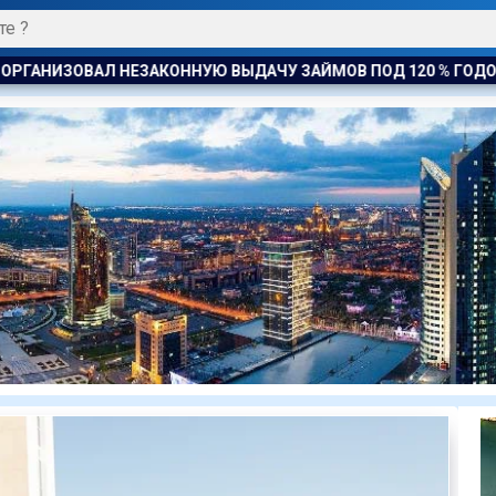
У ЗАЙМОВ ПОД 120 % ГОДОВЫХ
К ЧЕМУ ПРИДЁТ СУД? АС