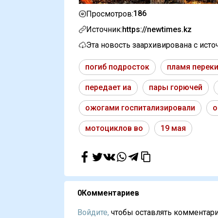
186
Просмотров:
Источник:
https://newtimes.kz
Эта новость заархивирована с ист
погиб подросток
пламя перек
передает иа
пары горючей
ожогами госпитализировали
о
мотоциклов во
19 мая
0
Комментариев
Войдите,
чтобы оставлять комментарии