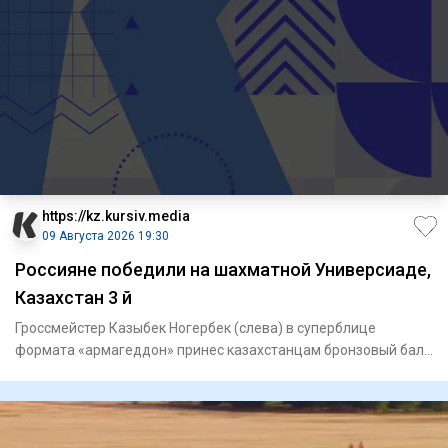
https://kz.kursiv.media
09 Августа 2026 19:30
Россияне победили на шахматной Универсиаде,
Казахстан 3 й
Гроссмейстер Казыбек Ногербек (слева) в суперблице
формата «армагеддон» принес казахстанцам бронзовый балл
/ Фото: kaz