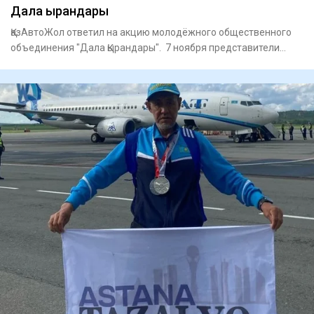
Дала Қырандары
ҚазАвтоЖол ответил на акцию молодёжного общественного
объединения "Дала Қырандары". 7 ноября представители
объединения