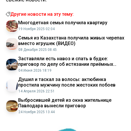
Другие новости на эту тему:
Многодетная семья получила квартиру
19 Ноября 2025 02:04
Семья из Казахстана получила живых черепах
вместо игрушек (ВИДЕО)
08 Декабря 2025 08:45
Заставляли есть навоз и спать в будке:
приговор по делу об истязании приёмных
детей вынесли в Карагандинской области
04 Июня 2026 18:19
Душил и таскал за волосы: актюбинка
простила мужчину после жестоких побоев
14 Апреля 2026 22:51
Выбросившей детей из окна жительнице
Павлодара вынесли приговор
24 Ноября 2025 13:44