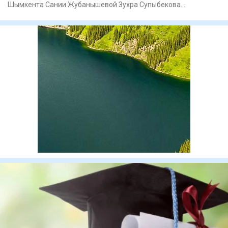
Шымкента Сании Жубанышевой Зухра Супыбекова
отреагировала на освобождени