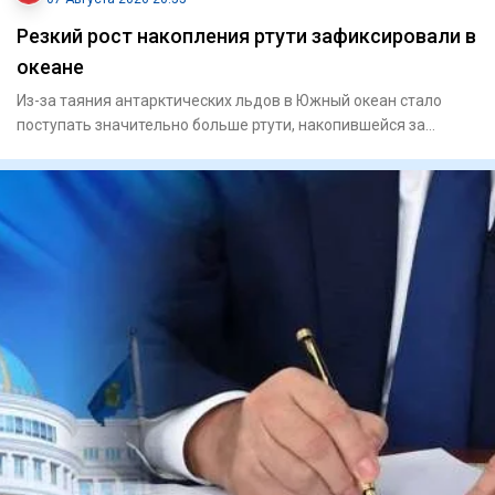
Резкий рост накопления ртути зафиксировали в
океане
Из-за таяния антарктических льдов в Южный океан стало
поступать значительно больше ртути, накопившейся за
последние дв