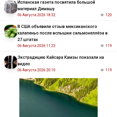
Испанская газета посвятила большой
материал Димашу
06 Августа 2026 18:32
120
В США объявили отзыв мексиканского
халапеньо после вспышки сальмонеллёза в
27 штатах
06 Августа 2026 11:23
119
Экстрадицию Кайсара Камзы показали на
видео
06 Августа 2026 20:10
119