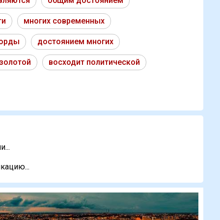
вляются
общим достоянием
ти
многих современных
 орды
достоянием многих
золотой
восходит политической
...
кацию...