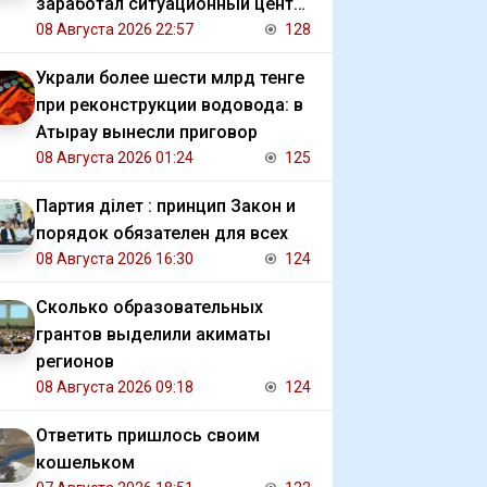
заработал ситуационный центр
для студентов
08 Августа 2026 22:57
128
Украли более шести млрд тенге
при реконструкции водовода: в
Атырау вынесли приговор
08 Августа 2026 01:24
125
Партия Әділет : принцип Закон и
порядок обязателен для всех
08 Августа 2026 16:30
124
Сколько образовательных
грантов выделили акиматы
регионов
08 Августа 2026 09:18
124
Ответить пришлось своим
кошельком