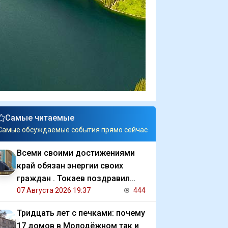
Самые читаемые
Самые обсуждаемые события прямо сейчас
Всеми своими достижениями
край обязан энергии своих
граждан . Токаев поздравил
жителей СКО с 90 летием
07 Августа 2026 19:37
444
региона
Тридцать лет с печками: почему
17 домов в Молодёжном так и