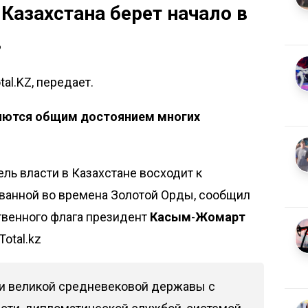
Казахстана берет начало в
в
al.KZ, передает.
яются общим достоянием многих
ь власти в Казахстане восходит к
ванной во времена Золотой Орды, сообщил
твенного флага президент
Касым
-
Жомарт
otal.kz
ли великой средневековой державы с