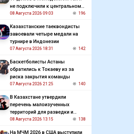
не подключили к центральному
отоплению
08 Августа 2026 09:03
196
Казахстанские таеквондисты
завоевали четыре медали на
турнире в Индонезии
07 Августа 2026 18:31
142
Баскетболисты Астаны
обратились к Токаеву из за
риска закрытия команды
07 Августа 2026 21:25
140
В Казахстане утвердили
перечень малоизученных
территорий для разведки и
добычи углеводородов
08 Августа 2026 13:15
138
На МЧМ 2026 в США выступили