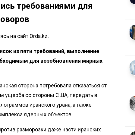
ись требованиями для
говоров
сь на сайт Orda.kz.
исок из пяти требований, выполнение
обходимым для возобновления мирных
канская сторона потребовала отказаться от
м ущерба со стороны США, передать в
ограммов иранского урана, а также
комплекса ядерных объектов.
против разморозки даже части иранских