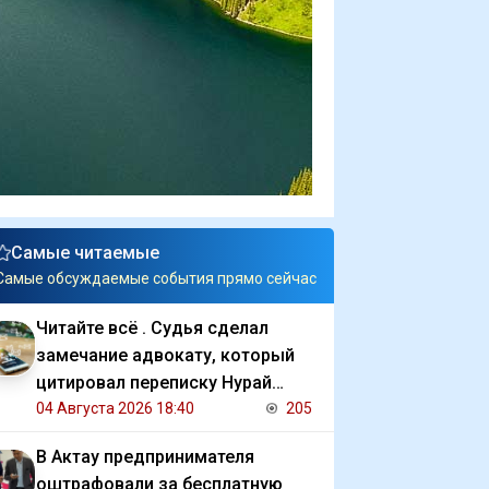
Самые читаемые
Самые обсуждаемые события прямо сейчас
Читайте всё . Судья сделал
замечание адвокату, который
цитировал переписку Нурай
Серикбай с обвиняемым
04 Августа 2026 18:40
205
В Актау предпринимателя
оштрафовали за бесплатную