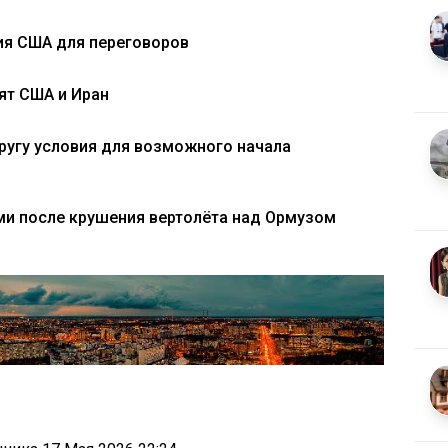
ия США для переговоров
ят США и Иран
ругу условия для возможного начала
ми после крушения вертолёта над Ормузом