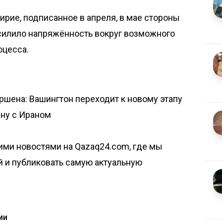
ирие
, подписанное в апреля, в мае
стороны
силило напряжённость вокруг возможного
оцесса.
шена: Вашингтон переходит к новому этапу
йну с Ираном
ими новостями на Qazaq24.com, где мы
й и публиковать самую актуальную
ми