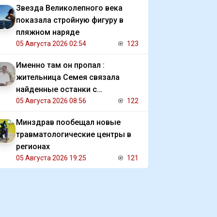
Звезда Великолепного века
показала стройную фигуру в
пляжном наряде
05 Августа 2026 02:54
123
Именно там он пропал :
жительница Семея связала
найденные останки с
исчезновением отца
05 Августа 2026 08:56
122
Минздрав пообещал новые
травматологические центры в
регионах
05 Августа 2026 19:25
121