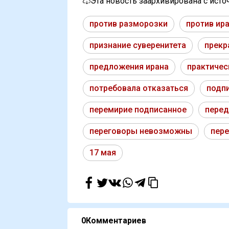
Эта новость заархивирована с ист
против разморозки
против ир
признание суверенитета
прекр
предложения ирана
практичес
потребовала отказаться
подп
перемирие подписанное
перед
переговоры невозможны
пер
17 мая
0
Комментариев