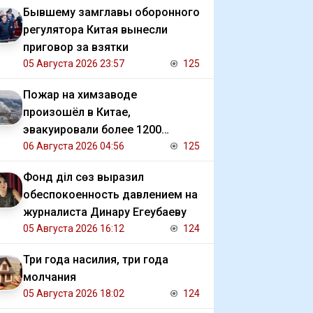
Бывшему замглавы оборонного
регулятора Китая вынесли
приговор за взятки
05 Августа 2026 23:57
125
Пожар на химзаводе
произошёл в Китае,
эвакуировали более 1200
человек
06 Августа 2026 04:56
125
Фонд Әділ сөз выразил
обеспокоенность давлением на
журналиста Динару Егеубаеву
05 Августа 2026 16:12
124
Три года насилия, три года
молчания
05 Августа 2026 18:02
124