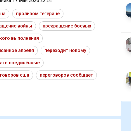
очника
17 Мая 2026 22:24
ана
проливом тегеране
ащение войны
прекращение боевых
кого выполнения
исанное апреля
переходит новому
ать соединённые
еговоров сша
переговоров сообщает