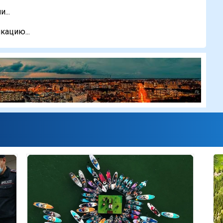
...
кацию...