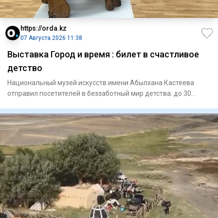
https://orda.kz
07 Августа 2026 11:38
Выставка Город и время : билет в счастливое
детство
Национальный музей искусств имени Абылхана Кастеева
отправил посетителей в беззаботный мир детства: до 30
августа там м