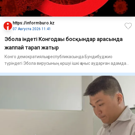
https://informburo.kz
07 Августа 2026 11:41
Эбола індеті Конгодағы босқындар арасында
жаппай тарап жатыр
Конго демократиялық республикасында Бундибуджио
түріндегі Эбола вирусының өршуі ішкі қоныс аударған адамдар
тұратын лаг