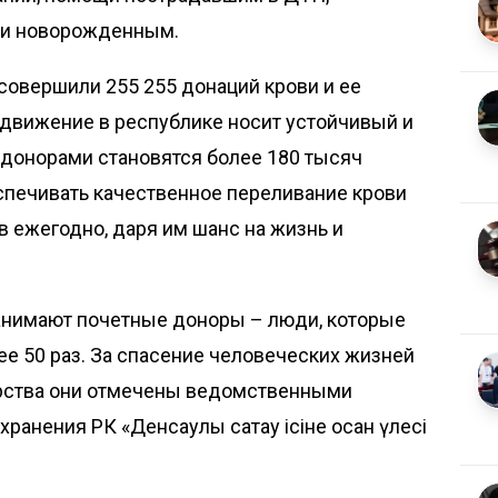
 и новорожденным.
 совершили 255 255 донаций крови и ее
 движение в республике носит устойчивый и
 донорами становятся более 180 тысяч
спечивать качественное переливание крови
в ежегодно, даря им шанс на жизнь и
анимают почетные доноры – люди, которые
ее 50 раз. За спасение человеческих жизней
орства они отмечены ведомственными
нения РК «Денсаулық сақтау ісіне қосқан үлесі