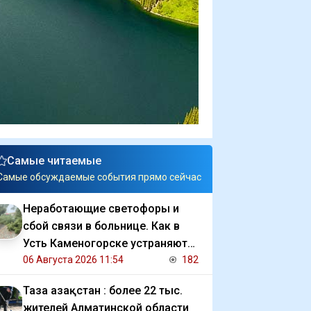
Самые читаемые
Самые обсуждаемые события прямо сейчас
Неработающие светофоры и
сбой связи в больнице. Как в
Усть Каменогорске устраняют
последствия ливня
06 Августа 2026 11:54
182
Таза Қазақстан : более 22 тыс.
жителей Алматинской области