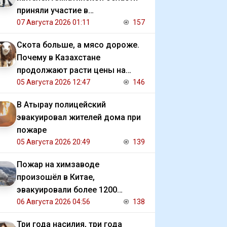
приняли участие в
экологической акции
07 Августа 2026 01:11
157
Скота больше, а мясо дороже.
Почему в Казахстане
продолжают расти цены на
баранину и конину
05 Августа 2026 12:47
146
В Атырау полицейский
эвакуировал жителей дома при
пожаре
05 Августа 2026 20:49
139
Пожар на химзаводе
произошёл в Китае,
эвакуировали более 1200
человек
06 Августа 2026 04:56
138
Три года насилия, три года