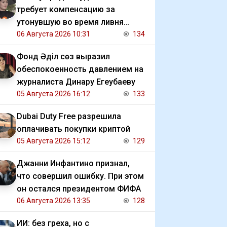
требует компенсацию за
утонувшую во время ливня
иномарку
06 Августа 2026 10:31
134
Фонд Әділ сөз выразил
обеспокоенность давлением на
журналиста Динару Егеубаеву
05 Августа 2026 16:12
133
Dubai Duty Free разрешила
оплачивать покупки криптой
05 Августа 2026 15:12
129
Джанни Инфантино признал,
что совершил ошибку. При этом
он остался президентом ФИФА
06 Августа 2026 13:35
128
ИИ: без греха, но с