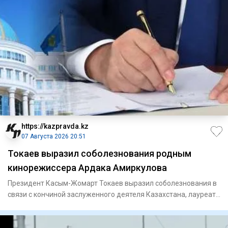
https://kazpravda.kz
07 Августа 2026 20:51
Токаев выразил соболезнования родным
кинорежиссера Ардака Амиркулова
Президент Касым-Жомарт Токаев выразил соболезнования в
связи с кончиной заслуженного деятеля Казахстана, лауреата
Госуд