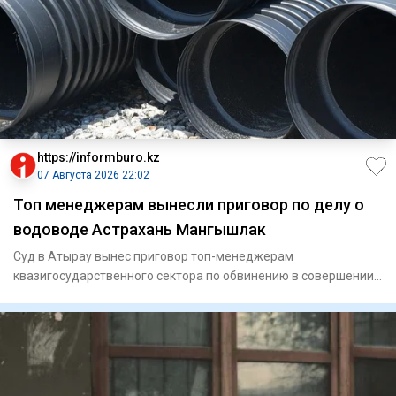
https://informburo.kz
07 Августа 2026 22:02
Топ менеджерам вынесли приговор по делу о
водоводе Астрахань Мангышлак
Суд в Атырау вынес приговор топ-менеджерам
квазигосударственного сектора по обвинению в совершении
мошенничества. По ин