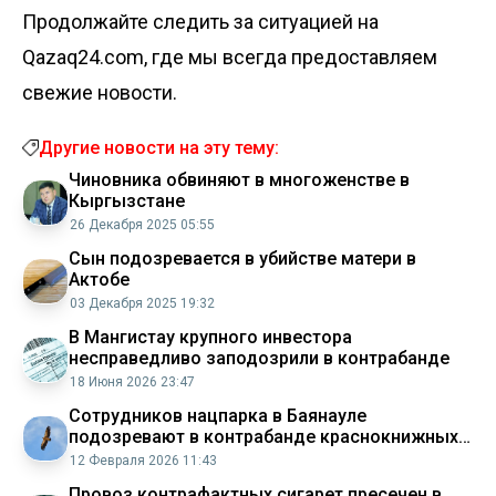
Продолжайте следить за ситуацией на
Qazaq24.com, где мы всегда предоставляем
свежие новости.
Другие новости на эту тему:
Чиновника обвиняют в многоженстве в
Кыргызстане
26 Декабря 2025 05:55
Сын подозревается в убийстве матери в
Актобе
03 Декабря 2025 19:32
В Мангистау крупного инвестора
несправедливо заподозрили в контрабанде
18 Июня 2026 23:47
Сотрудников нацпарка в Баянауле
подозревают в контрабанде краснокнижных
птиц
12 Февраля 2026 11:43
Провоз контрафактных сигарет пресечен в