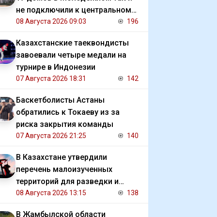
не подключили к центральному
отоплению
08 Августа 2026 09:03
196
Казахстанские таеквондисты
завоевали четыре медали на
турнире в Индонезии
07 Августа 2026 18:31
142
Баскетболисты Астаны
обратились к Токаеву из за
риска закрытия команды
07 Августа 2026 21:25
140
В Казахстане утвердили
перечень малоизученных
территорий для разведки и
добычи углеводородов
08 Августа 2026 13:15
138
В Жамбылской области