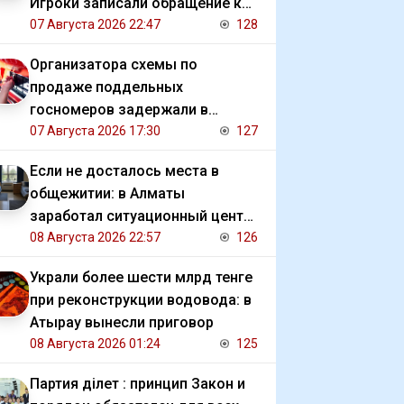
Игроки записали обращение к
президенту
07 Августа 2026 22:47
128
Организатора схемы по
продаже поддельных
госномеров задержали в
Алматы
07 Августа 2026 17:30
127
Если не досталось места в
общежитии: в Алматы
заработал ситуационный центр
для студентов
08 Августа 2026 22:57
126
Украли более шести млрд тенге
при реконструкции водовода: в
Атырау вынесли приговор
08 Августа 2026 01:24
125
Партия Әділет : принцип Закон и