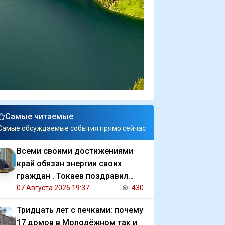
Самые читаемые
Самые обсуждаемые события прямо сейчас
Всеми своими достижениями
край обязан энергии своих
граждан . Токаев поздравил
жителей СКО с 90 летием
07 Августа 2026 19:37
430
региона
Тридцать лет с печками: почему
17 домов в Молодёжном так и