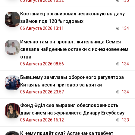
05 Августа 2026 16:32
135
Костанаец организовал незаконную выдачу
займов под 120 % годовых
06 Августа 2026 13:11
134
Именно там он пропал : жительница Семея
связала найденные останки с исчезновением
отца
05 Августа 2026 08:56
134
Бывшему замглавы оборонного регулятора
Китая вынесли приговор за взятки
05 Августа 2026 23:57
134
Фонд Әділ сөз выразил обеспокоенность
давлением на журналиста Динару Егеубаеву
05 Августа 2026 16:12
133
К чему придёт суд? Астанчанка требует