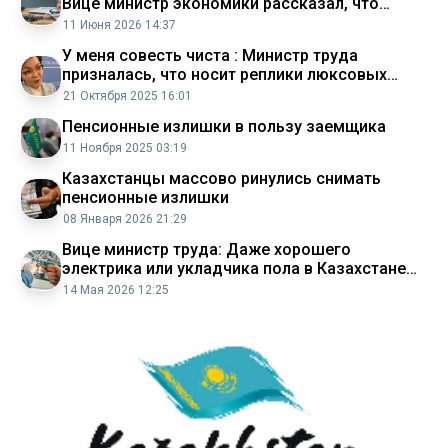
Вице министр экономики рассказал, что
снимал пенсионные излишки
11 Июня 2026 14:37
У меня совесть чиста : Министр труда
призналась, что носит реплики люксовых
брендов одежды
21 Октября 2025 16:01
Пенсионные излишки в пользу заемщика
11 Ноября 2025 03:19
Казахстанцы массово ринулись снимать
пенсионные излишки
08 Января 2026 21:29
Вице министр труда: Даже хорошего
электрика или укладчика пола в Казахстане
тяжело найти
14 Мая 2026 12:25