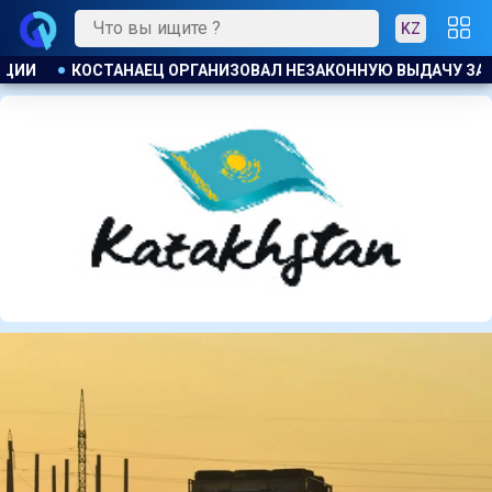
KZ
ЧУ ЗАЙМОВ ПОД 120 % ГОДОВЫХ
К ЧЕМУ ПРИДЁТ СУД? А