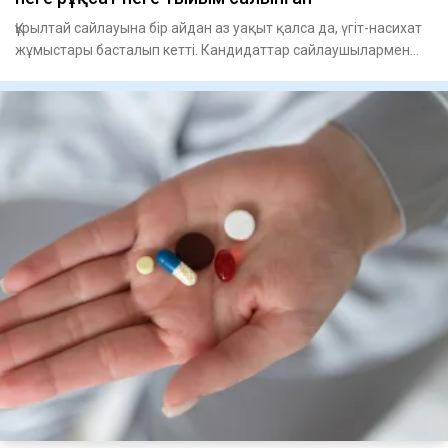
Құрылтай сайлауына бір айдан аз уақыт қалса да, үгіт-насихат
жұмыстары басталып кетті. Кандидаттар сайлаушылармен
кезде