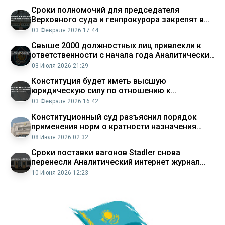
Сроки полномочий для председателя
Верховного суда и генпрокурора закрепят в
Конституции Аналитический интернет журнал
03 Февраля 2026 17:44
Власть
​Свыше 2000 должностных лиц привлекли к
ответственности с начала года Аналитический
интернет журнал Власть
03 Июля 2026 21:29
Конституция будет иметь высшую
юридическую силу по отношению к
международным договорам Аналитический
03 Февраля 2026 16:42
интернет журнал Власть
Конституционный суд разъяснил порядок
применения норм о кратности назначения
ряда должностных лиц
08 Июля 2026 02:32
Сроки поставки вагонов Stadler снова
перенесли Аналитический интернет журнал
Власть
10 Июня 2026 12:23