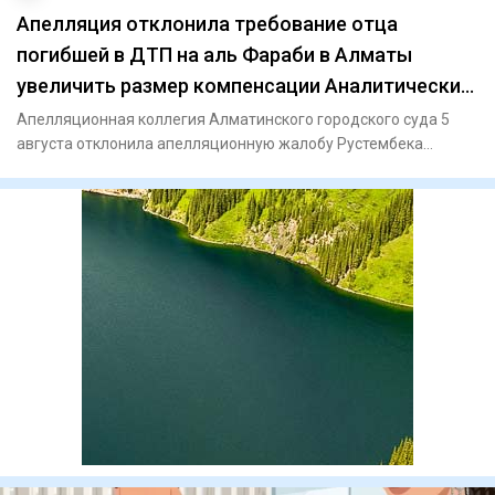
Апелляция отклонила требование отца
погибшей в ДТП на аль Фараби в Алматы
увеличить размер компенсации Аналитический
интернет журнал Власть
Апелляционная коллегия Алматинского городского суда 5
августа отклонила апелляционную жалобу Рустембека
Шотенова, отца