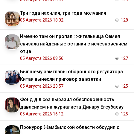
Три года насилия, три года молчания
05 Августа 2026 18:02
128
Именно там он пропал : жительница Семея
связала найденные останки с исчезновением
отца
05 Августа 2026 08:56
127
Бывшему замглавы оборонного регулятора
Китая вынесли приговор за взятки
05 Августа 2026 23:57
125
Фонд Әділ сөз выразил обеспокоенность
давлением на журналиста Динару Егеубаеву
05 Августа 2026 16:12
125
Прокурор Жамбылской области обсудил с