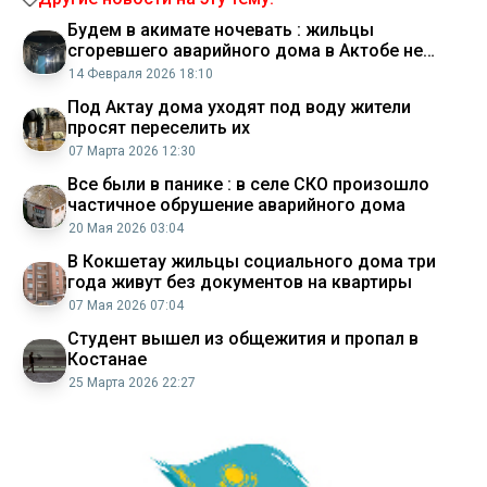
Будем в акимате ночевать : жильцы
сгоревшего аварийного дома в Актобе не
знают, куда им идти
14 Февраля 2026 18:10
Под Актау дома уходят под воду жители
просят переселить их
07 Марта 2026 12:30
Все были в панике : в селе СКО произошло
частичное обрушение аварийного дома
20 Мая 2026 03:04
В Кокшетау жильцы социального дома три
года живут без документов на квартиры
07 Мая 2026 07:04
Студент вышел из общежития и пропал в
Костанае
25 Марта 2026 22:27