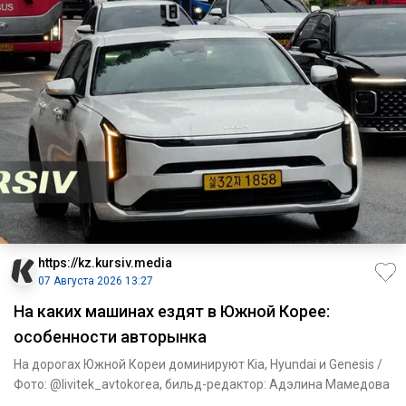
https://kz.kursiv.media
07 Августа 2026 13:27
На каких машинах ездят в Южной Корее:
особенности авторынка
На дорогах Южной Кореи доминируют Kia, Hyundai и Genesis /
Фото: @livitek_avtokorea, бильд-редактор: Адэлина Мамедова