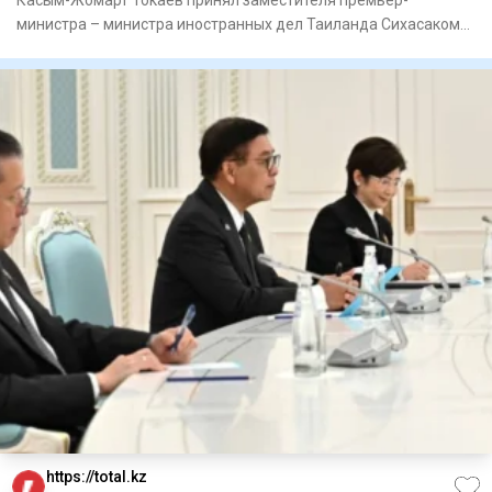
министра – министра иностранных дел Таиланда Сихасаком
Пуангкеткео, сооб
https://total.kz