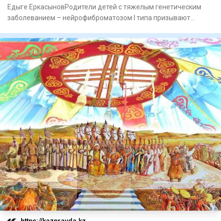
Аналитический интернет журнал Власть
Едыге ЕркасыновРодители детей с тяжелым генетическим
заболеванием – нейрофиброматозом I типа призывают
сохранить право
https://kazpravda.kz